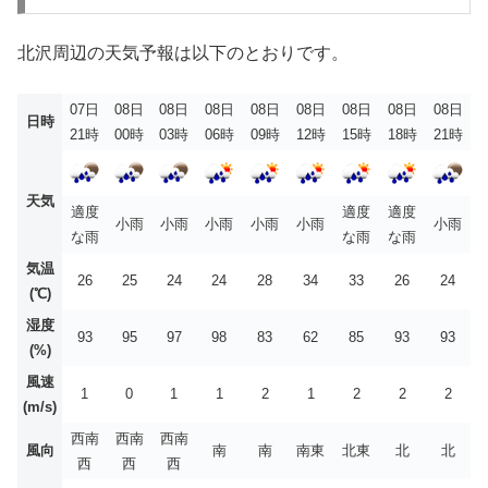
北沢周辺の天気予報は以下のとおりです。
07日
08日
08日
08日
08日
08日
08日
08日
08日
日時
21時
00時
03時
06時
09時
12時
15時
18時
21時
天気
適度
適度
適度
小雨
小雨
小雨
小雨
小雨
小雨
な雨
な雨
な雨
気温
26
25
24
24
28
34
33
26
24
(℃)
湿度
93
95
97
98
83
62
85
93
93
(%)
風速
1
0
1
1
2
1
2
2
2
(m/s)
西南
西南
西南
風向
南
南
南東
北東
北
北
西
西
西