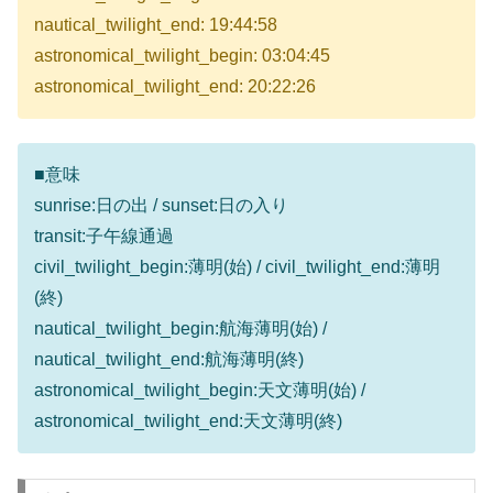
nautical_twilight_end: 19:44:58
astronomical_twilight_begin: 03:04:45
astronomical_twilight_end: 20:22:26
■意味
sunrise:日の出 / sunset:日の入り
transit:子午線通過
civil_twilight_begin:薄明(始) / civil_twilight_end:薄明
(終)
nautical_twilight_begin:航海薄明(始) /
nautical_twilight_end:航海薄明(終)
astronomical_twilight_begin:天文薄明(始) /
astronomical_twilight_end:天文薄明(終)