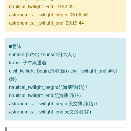
nautical_twilight_end: 19:42:35
astronomical_twilight_begin: 03:06:58
astronomical_twilight_end: 20:19:44
■意味
sunrise:日の出 / sunset:日の入り
transit:子午線通過
civil_twilight_begin:薄明(始) / civil_twilight_end:薄明
(終)
nautical_twilight_begin:航海薄明(始) /
nautical_twilight_end:航海薄明(終)
astronomical_twilight_begin:天文薄明(始) /
astronomical_twilight_end:天文薄明(終)