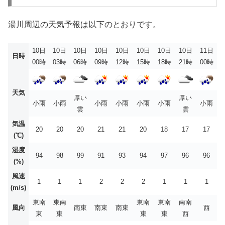
湯川周辺の天気予報は以下のとおりです。
10日
10日
10日
10日
10日
10日
10日
10日
11日
日時
00時
03時
06時
09時
12時
15時
18時
21時
00時
天気
厚い
厚い
小雨
小雨
小雨
小雨
小雨
小雨
小雨
雲
雲
気温
20
20
20
21
21
20
18
17
17
(℃)
湿度
94
98
99
91
93
94
97
96
96
(%)
風速
1
1
1
2
2
2
1
1
1
(m/s)
東南
東南
東南
東南
南南
風向
南東
南東
南東
西
東
東
東
東
西