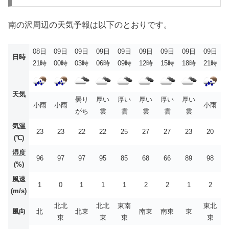
南の沢周辺の天気予報は以下のとおりです。
08日
09日
09日
09日
09日
09日
09日
09日
09日
日時
21時
00時
03時
06時
09時
12時
15時
18時
21時
天気
曇り
厚い
厚い
厚い
厚い
厚い
小雨
小雨
小雨
がち
雲
雲
雲
雲
雲
気温
23
23
22
22
25
27
27
23
20
(℃)
湿度
96
97
97
95
85
68
66
89
98
(%)
風速
1
0
1
1
1
2
2
1
2
(m/s)
北北
北北
東南
東北
風向
北
北東
南東
南東
東
東
東
東
東