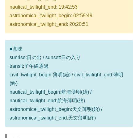
nautical_twilight_end: 19:42:53
astronomical_twilight_begin: 02:59:49
astronomical_twilight_end: 20:20:51
■意味
sunrise:日の出 / sunset:日の入り
transit:子午線通過
civil_twilight_begin:薄明(始) / civil_twilight_end:薄明
(終)
nautical_twilight_begin:航海薄明(始) /
nautical_twilight_end:航海薄明(終)
astronomical_twilight_begin:天文薄明(始) /
astronomical_twilight_end:天文薄明(終)