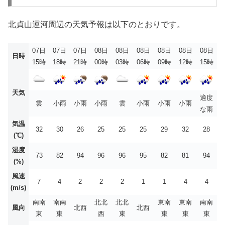
北貞山運河周辺の天気予報は以下のとおりです。
07日
07日
07日
08日
08日
08日
08日
08日
08日
日時
15時
18時
21時
00時
03時
06時
09時
12時
15時
天気
適度
雲
小雨
小雨
小雨
雲
小雨
小雨
小雨
な雨
気温
32
30
26
25
25
25
29
32
28
(℃)
湿度
73
82
94
96
96
95
82
81
94
(%)
風速
7
4
2
2
2
1
1
4
4
(m/s)
南南
南南
北北
北北
東南
東南
南南
風向
北西
北西
東
東
西
東
東
東
東