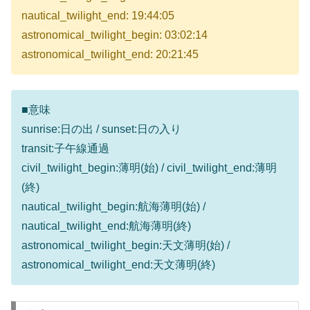
nautical_twilight_end: 19:44:05
astronomical_twilight_begin: 03:02:14
astronomical_twilight_end: 20:21:45
■意味
sunrise:日の出 / sunset:日の入り
transit:子午線通過
civil_twilight_begin:薄明(始) / civil_twilight_end:薄明
(終)
nautical_twilight_begin:航海薄明(始) /
nautical_twilight_end:航海薄明(終)
astronomical_twilight_begin:天文薄明(始) /
astronomical_twilight_end:天文薄明(終)