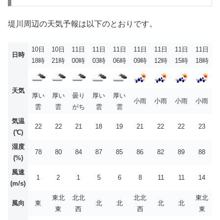
堤川周辺の天気予報は以下のとおりです。
10日
10日
11日
11日
11日
11日
11日
11日
11日
日時
18時
21時
00時
03時
06時
09時
12時
15時
18時
天気
厚い
厚い
曇り
厚い
厚い
小雨
小雨
小雨
小雨
雲
雲
がち
雲
雲
気温
22
22
21
18
19
21
22
22
23
(℃)
湿度
78
80
84
87
85
86
82
89
88
(%)
風速
1
2
1
5
6
8
11
11
14
(m/s)
東北
北北
北北
東北
風向
東
北
北
北
北
東
西
西
東