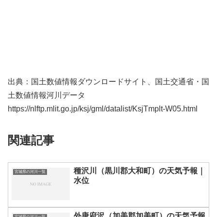
出典：国土数値情報ダウンロードサイト、国土交通省・国
土数値情報河川データ
https://nlftp.mlit.go.jp/ksj/gml/datalist/KsjTmplt-W05.html
関連記事
種沢川（黒川郡大和町）の天気予報｜
宮城県の河川一覧
水位
外唐府沢（加美郡加美町）の天気予報
宮城県の河川一覧