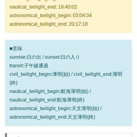
nautical_twilight_end: 19:40:02
astronomical_twilight_begin: 03:04:34
astronomical_twilight_end: 20:17:18
■意味
sunrise:日の出 / sunset:日の入り
transit:子午線通過
civil_twilight_begin:薄明(始) / civil_twilight_end:薄明
(終)
nautical_twilight_begin:航海薄明(始) /
nautical_twilight_end:航海薄明(終)
astronomical_twilight_begin:天文薄明(始) /
astronomical_twilight_end:天文薄明(終)