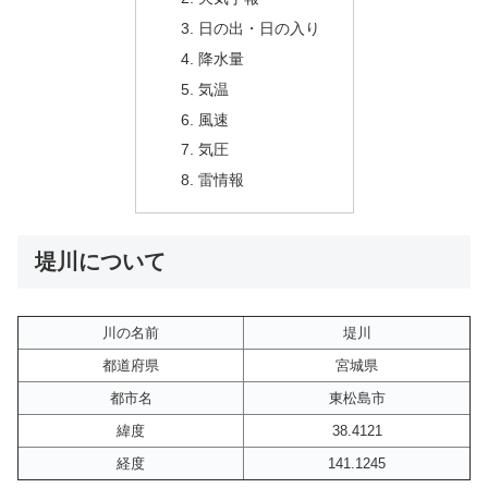
日の出・日の入り
降水量
気温
風速
気圧
雷情報
堤川について
川の名前
堤川
都道府県
宮城県
都市名
東松島市
緯度
38.4121
経度
141.1245