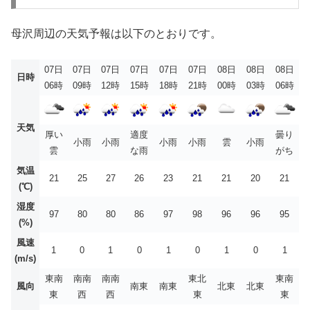
母沢周辺の天気予報は以下のとおりです。
07日
07日
07日
07日
07日
07日
08日
08日
08日
日時
06時
09時
12時
15時
18時
21時
00時
03時
06時
天気
厚い
適度
曇り
小雨
小雨
小雨
小雨
雲
小雨
雲
な雨
がち
気温
21
25
27
26
23
21
21
20
21
(℃)
湿度
97
80
80
86
97
98
96
96
95
(%)
風速
1
0
1
0
1
0
1
0
1
(m/s)
東南
南南
南南
東北
東南
風向
南東
南東
北東
北東
東
西
西
東
東