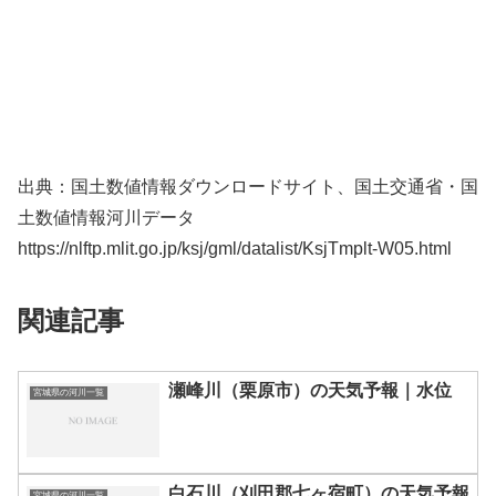
出典：国土数値情報ダウンロードサイト、国土交通省・国
土数値情報河川データ
https://nlftp.mlit.go.jp/ksj/gml/datalist/KsjTmplt-W05.html
関連記事
瀬峰川（栗原市）の天気予報｜水位
宮城県の河川一覧
白石川（刈田郡七ヶ宿町）の天気予報
宮城県の河川一覧