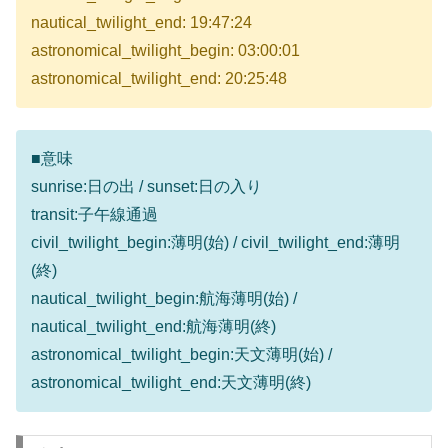
nautical_twilight_end: 19:47:24
astronomical_twilight_begin: 03:00:01
astronomical_twilight_end: 20:25:48
■意味
sunrise:日の出 / sunset:日の入り
transit:子午線通過
civil_twilight_begin:薄明(始) / civil_twilight_end:薄明
(終)
nautical_twilight_begin:航海薄明(始) /
nautical_twilight_end:航海薄明(終)
astronomical_twilight_begin:天文薄明(始) /
astronomical_twilight_end:天文薄明(終)