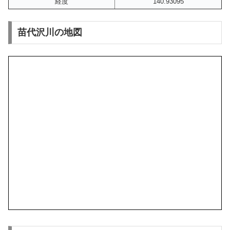
経度
140.93095
苗代沢川の地図