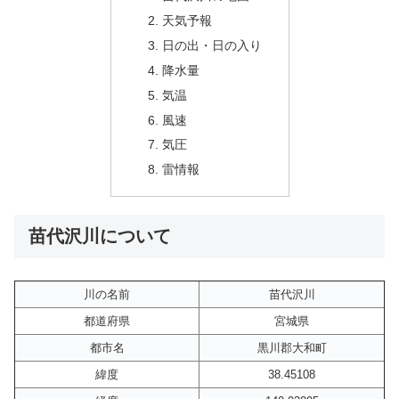
天気予報
日の出・日の入り
降水量
気温
風速
気圧
雷情報
苗代沢川について
川の名前
苗代沢川
都道府県
宮城県
都市名
黒川郡大和町
緯度
38.45108