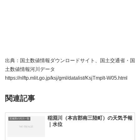
出典：国土数値情報ダウンロードサイト、国土交通省・国
土数値情報河川データ
https://nlftp.mlit.go.jp/ksj/gml/datalist/KsjTmplt-W05.html
関連記事
稲淵川（本吉郡南三陸町）の天気予報
宮城県の河川一覧
｜水位