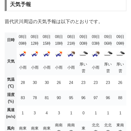
天気予報
苗代沢川周辺の天気予報は以下のとおりです。
08日
08日
08日
08日
08日
09日
09日
09日
09日
日時
09時
12時
15時
18時
21時
00時
03時
06時
09時
天気
厚い
厚い
厚い
小雨
小雨
小雨
小雨
小雨
小雨
雲
雲
雲
気温
28
30
30
26
24
23
23
23
26
(℃)
湿度
83
78
81
90
95
96
97
96
88
(%)
風速
1
3
4
3
1
0
1
1
1
(m/s)
南南
南南
北北
北北
東南
風向
南東
南東
南東
東