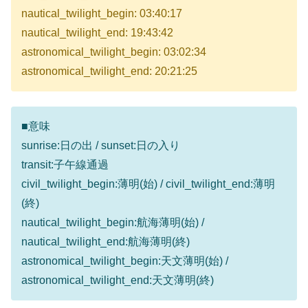
nautical_twilight_begin: 03:40:17
nautical_twilight_end: 19:43:42
astronomical_twilight_begin: 03:02:34
astronomical_twilight_end: 20:21:25
■意味
sunrise:日の出 / sunset:日の入り
transit:子午線通過
civil_twilight_begin:薄明(始) / civil_twilight_end:薄明
(終)
nautical_twilight_begin:航海薄明(始) /
nautical_twilight_end:航海薄明(終)
astronomical_twilight_begin:天文薄明(始) /
astronomical_twilight_end:天文薄明(終)