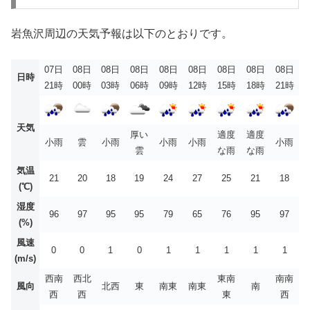
岩魚沢周辺の天気予報は以下のとおりです。
07日
08日
08日
08日
08日
08日
08日
08日
08日
日時
21時
00時
03時
06時
09時
12時
15時
18時
21時
天気
厚い
適度
適度
小雨
雲
小雨
小雨
小雨
小雨
雲
な雨
な雨
気温
21
20
18
19
24
27
25
21
18
(℃)
湿度
96
97
95
95
79
65
76
95
97
(%)
風速
0
0
1
0
1
1
1
1
1
(m/s)
西南
西北
東南
南南
風向
北西
東
南東
南東
南
西
西
東
西