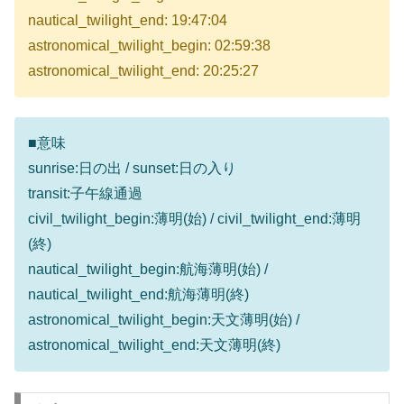
nautical_twilight_end: 19:47:04
astronomical_twilight_begin: 02:59:38
astronomical_twilight_end: 20:25:27
■意味
sunrise:日の出 / sunset:日の入り
transit:子午線通過
civil_twilight_begin:薄明(始) / civil_twilight_end:薄明
(終)
nautical_twilight_begin:航海薄明(始) /
nautical_twilight_end:航海薄明(終)
astronomical_twilight_begin:天文薄明(始) /
astronomical_twilight_end:天文薄明(終)