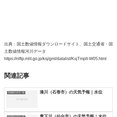
出典：国土数値情報ダウンロードサイト、国土交通省・国
土数値情報河川データ
https://nlftp.mlit.go.jp/ksj/gml/datalist/KsjTmplt-W05.html
関連記事
湊川（石巻市）の天気予報｜水位
宮城県の河川一覧
青下川（仙台市）の天気予報｜水位
宮城県の河川一覧