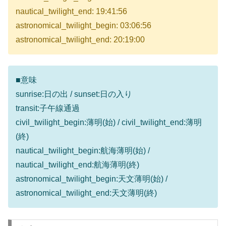
nautical_twilight_end: 19:41:56
astronomical_twilight_begin: 03:06:56
astronomical_twilight_end: 20:19:00
■意味
sunrise:日の出 / sunset:日の入り
transit:子午線通過
civil_twilight_begin:薄明(始) / civil_twilight_end:薄明
(終)
nautical_twilight_begin:航海薄明(始) /
nautical_twilight_end:航海薄明(終)
astronomical_twilight_begin:天文薄明(始) /
astronomical_twilight_end:天文薄明(終)