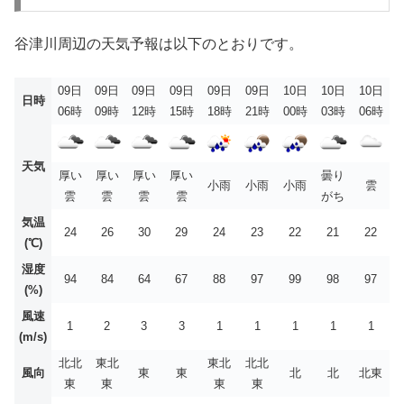
谷津川周辺の天気予報は以下のとおりです。
09日
09日
09日
09日
09日
09日
10日
10日
10日
日時
06時
09時
12時
15時
18時
21時
00時
03時
06時
天気
厚い
厚い
厚い
厚い
曇り
小雨
小雨
小雨
雲
雲
雲
雲
雲
がち
気温
24
26
30
29
24
23
22
21
22
(℃)
湿度
94
84
64
67
88
97
99
98
97
(%)
風速
1
2
3
3
1
1
1
1
1
(m/s)
北北
東北
東北
北北
風向
東
東
北
北
北東
東
東
東
東