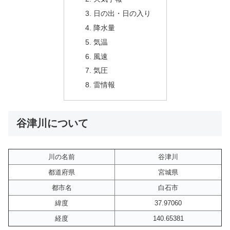
日の出・日の入り
降水量
気温
風速
気圧
雷情報
谷津川について
川の名前
谷津川
都道府県
宮城県
都市名
白石市
緯度
37.97060
経度
140.65381