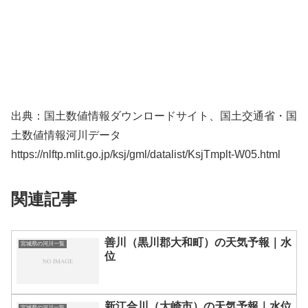
出典：国土数値情報ダウンロードサイト、国土交通省・国
土数値情報河川データ
https://nlftp.mlit.go.jp/ksj/gml/datalist/KsjTmplt-W05.html
関連記事
善川（黒川郡大和町）の天気予報｜水
宮城県の河川一覧
位
新江合川（大崎市）の天気予報｜水位
宮城県の河川一覧