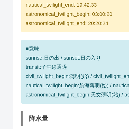
nautical_twilight_end: 19:42:33
astronomical_twilight_begin: 03:00:20
astronomical_twilight_end: 20:20:24
■意味
sunrise:日の出 / sunset:日の入り
transit:子午線通過
civil_twilight_begin:薄明(始) / civil_twilight
nautical_twilight_begin:航海薄明(始) / nauti
astronomical_twilight_begin:天文薄明(始) / 
降水量