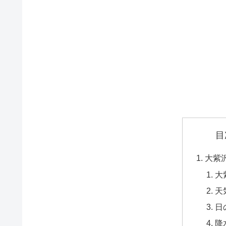
目
大紫
大
天
日
降