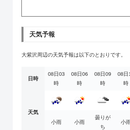
天気予報
大紫沢周辺の天気予報は以下のとおりです。
08日03
08日06
08日09
08日
日時
時
時
時
時
天気
曇りが
小雨
小雨
小
ち