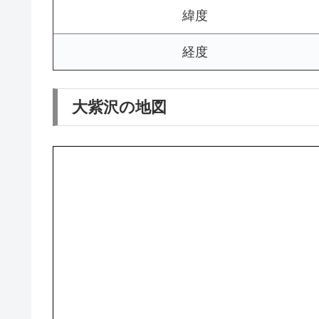
緯度
経度
大紫沢の地図