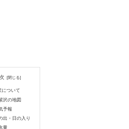
次
沢について
紫沢の地図
気予報
の出・日の入り
水量