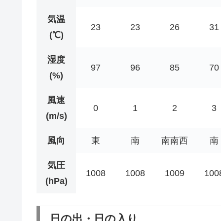
気温
23
23
26
31
(℃)
湿度
97
96
85
70
(%)
風速
0
1
2
3
(m/s)
風向
東
南
南南西
南
気圧
1008
1008
1009
100
(hPa)
日の出・日の入り