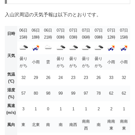
入山沢周辺の天気予報は以下のとおりです。
06日
06日
06日
07日
07日
07日
07日
07日
07日
日時
15時
18時
21時
00時
03時
06時
09時
12時
15時
天気
曇り
曇り
曇り
曇り
曇り
小雨
雲
小雨
小雨
がち
がち
がち
がち
がち
気温
32
29
26
24
23
23
26
33
32
(℃)
湿度
57
80
98
99
99
97
78
62
62
(%)
風速
3
1
0
1
1
1
2
2
1
(m/s)
南南
南南
南南
風向
東
北東
南
南
南西
南
西
東
東