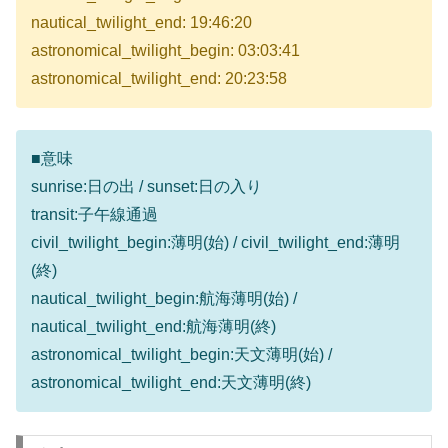
nautical_twilight_end: 19:46:20
astronomical_twilight_begin: 03:03:41
astronomical_twilight_end: 20:23:58
■意味
sunrise:日の出 / sunset:日の入り
transit:子午線通過
civil_twilight_begin:薄明(始) / civil_twilight_end:薄明
(終)
nautical_twilight_begin:航海薄明(始) /
nautical_twilight_end:航海薄明(終)
astronomical_twilight_begin:天文薄明(始) /
astronomical_twilight_end:天文薄明(終)