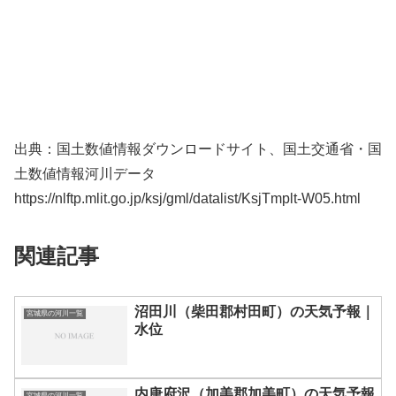
出典：国土数値情報ダウンロードサイト、国土交通省・国
土数値情報河川データ
https://nlftp.mlit.go.jp/ksj/gml/datalist/KsjTmplt-W05.html
関連記事
沼田川（柴田郡村田町）の天気予報｜
宮城県の河川一覧
水位
内唐府沢（加美郡加美町）の天気予報
宮城県の河川一覧