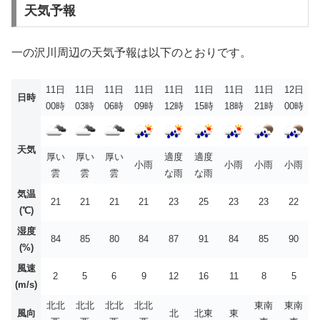
天気予報
一の沢川周辺の天気予報は以下のとおりです。
11日
11日
11日
11日
11日
11日
11日
11日
12日
日時
00時
03時
06時
09時
12時
15時
18時
21時
00時
天気
厚い
厚い
厚い
適度
適度
小雨
小雨
小雨
小雨
雲
雲
雲
な雨
な雨
気温
21
21
21
21
23
25
23
23
22
(℃)
湿度
84
85
80
84
87
91
84
85
90
(%)
風速
2
5
6
9
12
16
11
8
5
(m/s)
北北
北北
北北
北北
東南
東南
風向
北
北東
東