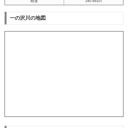
経度
140.89107
一の沢川の地図