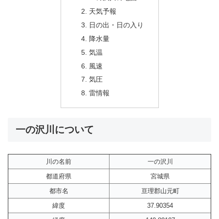
天気予報
日の出・日の入り
降水量
気温
風速
気圧
雷情報
一の沢川について
川の名前
一の沢川
都道府県
宮城県
都市名
亘理郡山元町
緯度
37.90354