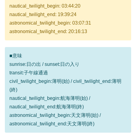
nautical_twilight_begin: 03:44:20
nautical_twilight_end: 19:39:24
astronomical_twilight_begin: 03:07:31
astronomical_twilight_end: 20:16:13
■意味
sunrise:日の出 / sunset:日の入り
transit:子午線通過
civil_twilight_begin:薄明(始) / civil_twilight_end:薄明
(終)
nautical_twilight_begin:航海薄明(始) /
nautical_twilight_end:航海薄明(終)
astronomical_twilight_begin:天文薄明(始) /
astronomical_twilight_end:天文薄明(終)