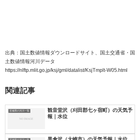
出典：国土数値情報ダウンロードサイト、国土交通省・国
土数値情報河川データ
https://nlftp.mlit.go.jp/ksj/gml/datalist/KsjTmplt-W05.html
関連記事
観音堂沢（刈田郡七ヶ宿町）の天気予
宮城県の河川一覧
報｜水位
黒倉沢（大崎市）の天気予報｜水位
宮城県の河川一覧