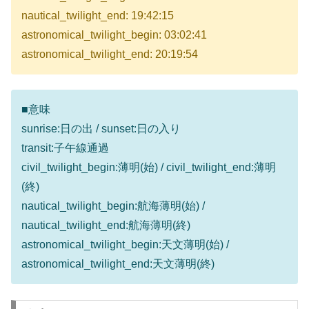
nautical_twilight_end: 19:42:15
astronomical_twilight_begin: 03:02:41
astronomical_twilight_end: 20:19:54
■意味
sunrise:日の出 / sunset:日の入り
transit:子午線通過
civil_twilight_begin:薄明(始) / civil_twilight_end:薄明
(終)
nautical_twilight_begin:航海薄明(始) /
nautical_twilight_end:航海薄明(終)
astronomical_twilight_begin:天文薄明(始) /
astronomical_twilight_end:天文薄明(終)