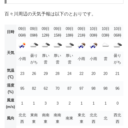
百々川周辺の天気予報は以下のとおりです。
09日
09日
09日
09日
09日
09日
10日
10日
10日
日時
06時
09時
12時
15時
18時
21時
00時
03時
06時
天気
曇り
厚い
厚い
厚い
曇り
小雨
小雨
小雨
雲
がち
雲
雲
雲
がち
気温
23
26
29
28
24
22
20
20
21
(℃)
湿度
95
82
62
70
87
97
98
98
96
(%)
風速
1
1
3
3
2
1
1
1
0
(m/s)
北北
東南
南南
南南
東北
北北
西北
風向
南東
北
西
東
東
東
東
西
西