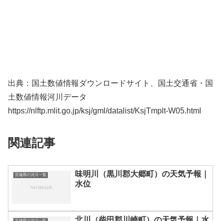
出典：国土数値情報ダウンロードサイト、国土交通省・国
土数値情報河川データ
https://nlftp.mlit.go.jp/ksj/gml/datalist/KsjTmplt-W05.html
関連記事
味明川（黒川郡大郷町）の天気予報｜
宮城県の河川一覧
水位
北川（柴田郡川崎町）の天気予報｜水
宮城県の河川一覧