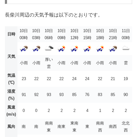
長柴川周辺の天気予報は以下のとおりです。
10日
10日
10日
10日
10日
10日
10日
10日
11日
日時
00時
03時
06時
09時
12時
15時
18時
21時
00時
天気
厚い
小雨
小雨
小雨
小雨
小雨
小雨
小雨
雲
雲
気温
23
22
22
22
24
24
22
21
19
(℃)
湿度
91
92
93
93
85
76
83
85
90
(%)
風速
0
0
2
2
2
4
1
2
2
(m/s)
南南
東南
南南
北北
風向
南
南
南東
東
南西
東
東
西
西