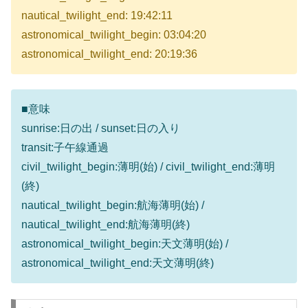
nautical_twilight_end: 19:42:11
astronomical_twilight_begin: 03:04:20
astronomical_twilight_end: 20:19:36
■意味
sunrise:日の出 / sunset:日の入り
transit:子午線通過
civil_twilight_begin:薄明(始) / civil_twilight_end:薄明
(終)
nautical_twilight_begin:航海薄明(始) /
nautical_twilight_end:航海薄明(終)
astronomical_twilight_begin:天文薄明(始) /
astronomical_twilight_end:天文薄明(終)