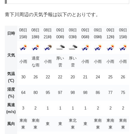
青下川周辺の天気予報は以下のとおりです。
08日
08日
08日
09日
09日
09日
09日
09日
09日
日時
15時
18時
21時
00時
03時
06時
09時
12時
15時
天気
適度
厚い
厚い
小雨
小雨
小雨
小雨
小雨
小雨
な雨
雲
雲
気温
30
26
22
22
20
21
24
25
26
(℃)
湿度
64
80
95
97
98
98
86
77
75
(%)
風速
3
2
1
1
1
1
2
2
2
(m/s)
東南
東南
東北
東南
東南
東南
風向
東
東
東
東
東
東
東
東
東