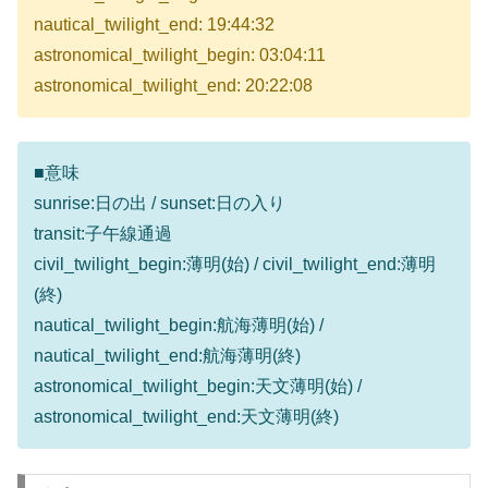
nautical_twilight_end: 19:44:32
astronomical_twilight_begin: 03:04:11
astronomical_twilight_end: 20:22:08
■意味
sunrise:日の出 / sunset:日の入り
transit:子午線通過
civil_twilight_begin:薄明(始) / civil_twilight_end:薄明
(終)
nautical_twilight_begin:航海薄明(始) /
nautical_twilight_end:航海薄明(終)
astronomical_twilight_begin:天文薄明(始) /
astronomical_twilight_end:天文薄明(終)