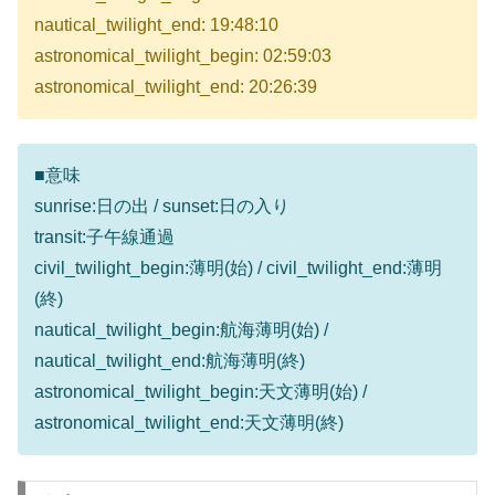
nautical_twilight_end: 19:48:10
astronomical_twilight_begin: 02:59:03
astronomical_twilight_end: 20:26:39
■意味
sunrise:日の出 / sunset:日の入り
transit:子午線通過
civil_twilight_begin:薄明(始) / civil_twilight_end:薄明
(終)
nautical_twilight_begin:航海薄明(始) /
nautical_twilight_end:航海薄明(終)
astronomical_twilight_begin:天文薄明(始) /
astronomical_twilight_end:天文薄明(終)