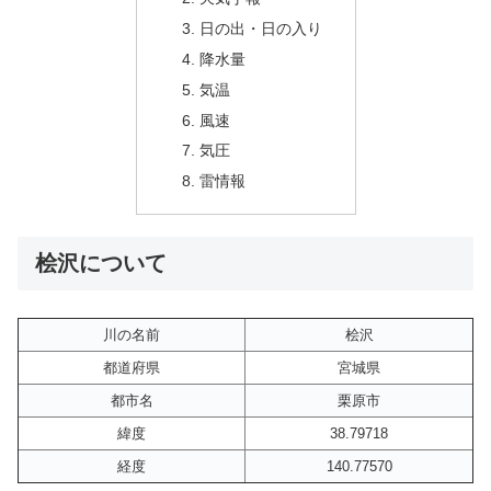
日の出・日の入り
降水量
気温
風速
気圧
雷情報
桧沢について
川の名前
桧沢
都道府県
宮城県
都市名
栗原市
緯度
38.79718
経度
140.77570