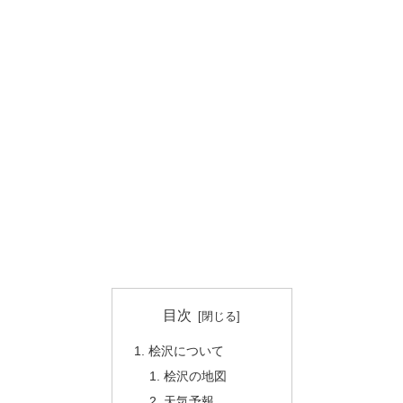
目次
桧沢について
桧沢の地図
天気予報