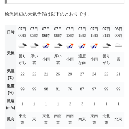
桧沢周辺の天気予報は以下のとおりです。
07日
07日
07日
07日
07日
07日
07日
07日
08日
日時
00時
03時
06時
09時
12時
15時
18時
21時
00時
天気
曇り
厚い
厚い
適度
曇り
小雨
小雨
小雨
雲
がち
雲
雲
な雨
がち
気温
22
22
21
26
29
27
24
22
21
(℃)
湿度
99
99
98
81
76
87
97
99
99
(%)
風速
1
1
1
1
2
3
1
1
1
(m/s)
東北
東北
南南
南南
東南
北北
風向
東
南東
北東
東
東
東
東
東
東