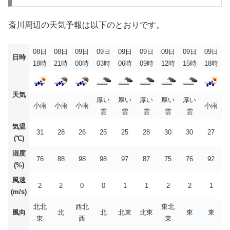
斎川周辺の天気予報は以下のとおりです。
08日
08日
09日
09日
09日
09日
09日
09日
09日
日時
18時
21時
00時
03時
06時
09時
12時
15時
18時
天気
厚い
厚い
厚い
厚い
厚い
小雨
小雨
小雨
小雨
雲
雲
雲
雲
雲
気温
31
28
26
25
25
28
30
30
27
(℃)
湿度
76
88
98
98
97
87
75
76
92
(%)
風速
2
2
0
0
1
1
2
2
1
(m/s)
北北
西北
東北
風向
北
北
北東
北東
東
東
東
西
東