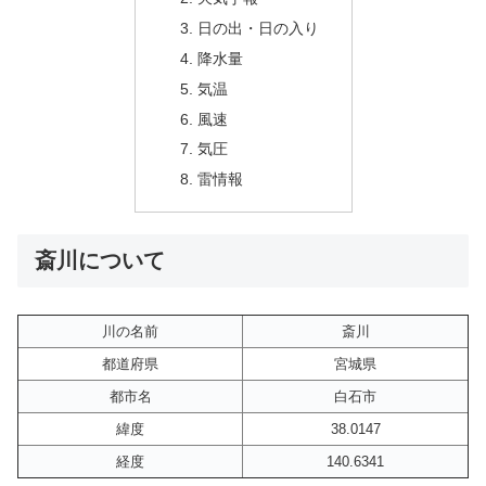
日の出・日の入り
降水量
気温
風速
気圧
雷情報
斎川について
川の名前
斎川
都道府県
宮城県
都市名
白石市
緯度
38.0147
経度
140.6341