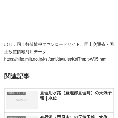
出典：国土数値情報ダウンロードサイト、国土交通省・国
土数値情報河川データ
https://nlftp.mlit.go.jp/ksj/gml/datalist/KsjTmplt-W05.html
関連記事
亘理用水路（亘理郡亘理町）の天気予
宮城県の河川一覧
報｜水位
有壁沢（栗原市）の天気予報｜水位
宮城県の河川一覧