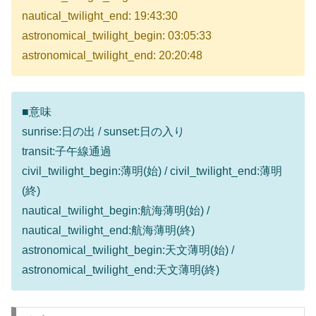
nautical_twilight_end: 19:43:30
astronomical_twilight_begin: 03:05:33
astronomical_twilight_end: 20:20:48
■意味
sunrise:日の出 / sunset:日の入り
transit:子午線通過
civil_twilight_begin:薄明(始) / civil_twilight_end:薄明
(終)
nautical_twilight_begin:航海薄明(始) /
nautical_twilight_end:航海薄明(終)
astronomical_twilight_begin:天文薄明(始) /
astronomical_twilight_end:天文薄明(終)