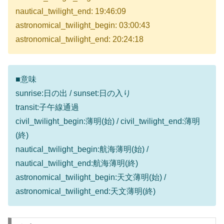
nautical_twilight_end: 19:46:09
astronomical_twilight_begin: 03:00:43
astronomical_twilight_end: 20:24:18
■意味
sunrise:日の出 / sunset:日の入り
transit:子午線通過
civil_twilight_begin:薄明(始) / civil_twilight_end:薄明
(終)
nautical_twilight_begin:航海薄明(始) /
nautical_twilight_end:航海薄明(終)
astronomical_twilight_begin:天文薄明(始) /
astronomical_twilight_end:天文薄明(終)