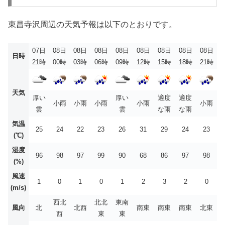
東昌寺沢周辺の天気予報は以下のとおりです。
07日
08日
08日
08日
08日
08日
08日
08日
08日
日時
21時
00時
03時
06時
09時
12時
15時
18時
21時
天気
厚い
厚い
適度
適度
小雨
小雨
小雨
小雨
小雨
雲
雲
な雨
な雨
気温
25
24
22
23
26
31
29
24
23
(℃)
湿度
96
98
97
99
90
68
86
97
98
(%)
風速
1
0
1
0
1
2
3
2
0
(m/s)
西北
北北
東南
風向
北
北西
南東
南東
南東
北東
西
東
東