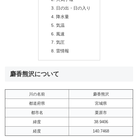
日の出・日の入り
降水量
気温
風速
気圧
雷情報
麝香熊沢について
川の名前
麝香熊沢
都道府県
宮城県
都市名
栗原市
緯度
38.9406
経度
140.7468