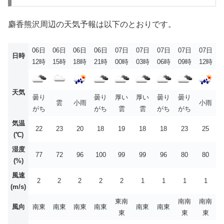
麝香熊沢周辺の天気予報は以下のとおりです。
06日
06日
06日
06日
07日
07日
07日
07日
07日
日時
12時
15時
18時
21時
00時
03時
06時
09時
12時
天気
曇り
曇り
厚い
厚い
曇り
曇り
雲
小雨
小雨
がち
がち
雲
雲
がち
がち
気温
22
23
20
18
19
18
18
23
25
(℃)
湿度
77
72
96
100
99
99
96
80
80
(%)
風速
2
2
2
2
2
1
1
1
1
(m/s)
東南
南南
南南
風向
南東
南東
南東
南東
南東
南東
東
東
東