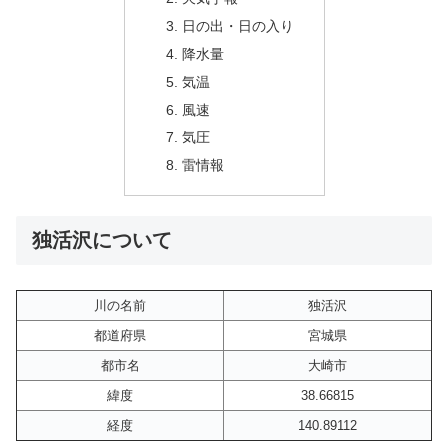
日の出・日の入り
降水量
気温
風速
気圧
雷情報
独活沢について
川の名前
独活沢
都道府県
宮城県
都市名
大崎市
緯度
38.66815
経度
140.89112