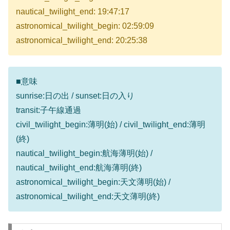
nautical_twilight_end: 19:47:17
astronomical_twilight_begin: 02:59:09
astronomical_twilight_end: 20:25:38
■意味
sunrise:日の出 / sunset:日の入り
transit:子午線通過
civil_twilight_begin:薄明(始) / civil_twilight_end:薄明
(終)
nautical_twilight_begin:航海薄明(始) /
nautical_twilight_end:航海薄明(終)
astronomical_twilight_begin:天文薄明(始) /
astronomical_twilight_end:天文薄明(終)