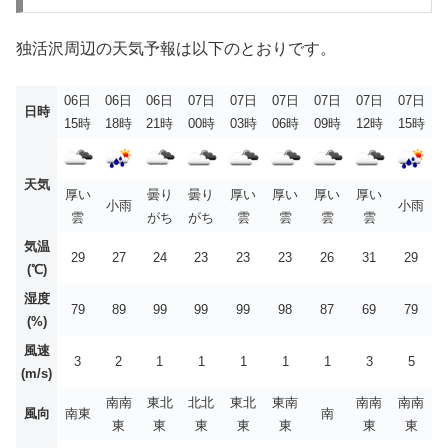
独活沢周辺の天気予報は以下のとおりです。
06日
06日
06日
07日
07日
07日
07日
07日
07日
日時
15時
18時
21時
00時
03時
06時
09時
12時
15時
天気
厚い
曇り
曇り
厚い
厚い
厚い
厚い
小雨
小雨
雲
がち
がち
雲
雲
雲
雲
気温
29
27
24
23
23
23
26
31
29
(℃)
湿度
79
89
99
99
99
98
87
69
79
(%)
風速
3
2
1
1
1
1
1
3
5
(m/s)
南南
東北
北北
東北
東南
南南
南南
風向
南東
南
東
東
東
東
東
東
東