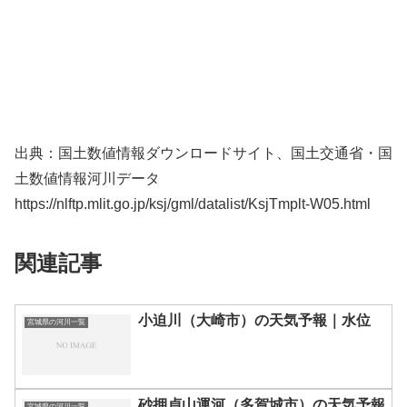
出典：国土数値情報ダウンロードサイト、国土交通省・国
土数値情報河川データ
https://nlftp.mlit.go.jp/ksj/gml/datalist/KsjTmplt-W05.html
関連記事
小迫川（大崎市）の天気予報｜水位
宮城県の河川一覧
砂押貞山運河（多賀城市）の天気予報
宮城県の河川一覧