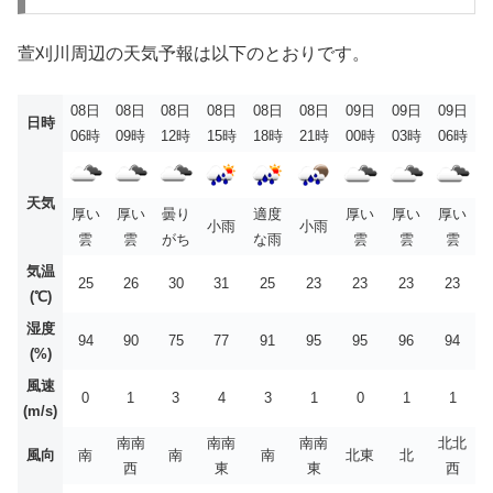
萱刈川周辺の天気予報は以下のとおりです。
08日
08日
08日
08日
08日
08日
09日
09日
09日
日時
06時
09時
12時
15時
18時
21時
00時
03時
06時
天気
厚い
厚い
曇り
適度
厚い
厚い
厚い
小雨
小雨
雲
雲
がち
な雨
雲
雲
雲
気温
25
26
30
31
25
23
23
23
23
(℃)
湿度
94
90
75
77
91
95
95
96
94
(%)
風速
0
1
3
4
3
1
0
1
1
(m/s)
南南
南南
南南
北北
風向
南
南
南
北東
北
西
東
東
西