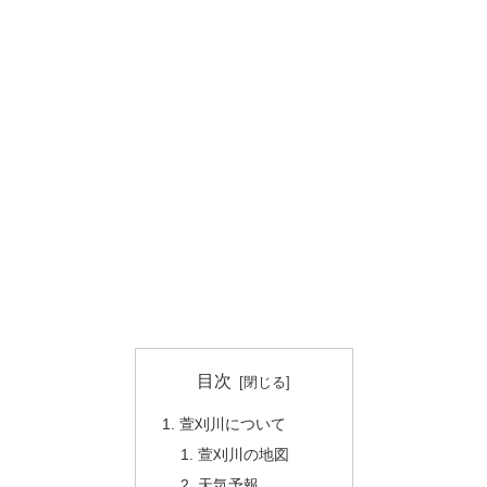
目次
萱刈川について
萱刈川の地図
天気予報