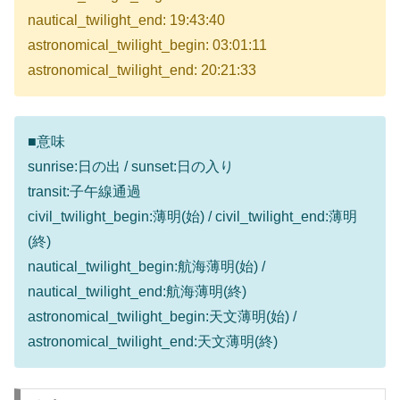
nautical_twilight_end: 19:43:40
astronomical_twilight_begin: 03:01:11
astronomical_twilight_end: 20:21:33
■意味
sunrise:日の出 / sunset:日の入り
transit:子午線通過
civil_twilight_begin:薄明(始) / civil_twilight_end:薄明
(終)
nautical_twilight_begin:航海薄明(始) /
nautical_twilight_end:航海薄明(終)
astronomical_twilight_begin:天文薄明(始) /
astronomical_twilight_end:天文薄明(終)