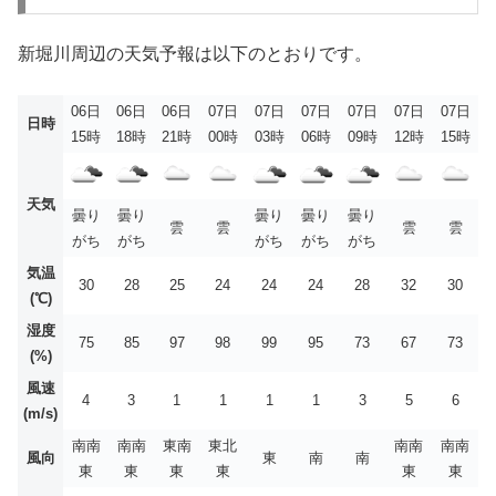
新堀川周辺の天気予報は以下のとおりです。
06日
06日
06日
07日
07日
07日
07日
07日
07日
日時
15時
18時
21時
00時
03時
06時
09時
12時
15時
天気
曇り
曇り
曇り
曇り
曇り
雲
雲
雲
雲
がち
がち
がち
がち
がち
気温
30
28
25
24
24
24
28
32
30
(℃)
湿度
75
85
97
98
99
95
73
67
73
(%)
風速
4
3
1
1
1
1
3
5
6
(m/s)
南南
南南
東南
東北
南南
南南
風向
東
南
南
東
東
東
東
東
東