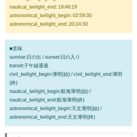
nautical_twilight_end: 19:46:19
astronomical_twilight_begin: 02:59:30
astronomical_twilight_end: 20:24:30
■意味
sunrise:日の出 / sunset:日の入り
transit:子午線通過
civil_twilight_begin:薄明(始) / civil_twilight_end:薄明
(終)
nautical_twilight_begin:航海薄明(始) /
nautical_twilight_end:航海薄明(終)
astronomical_twilight_begin:天文薄明(始) /
astronomical_twilight_end:天文薄明(終)