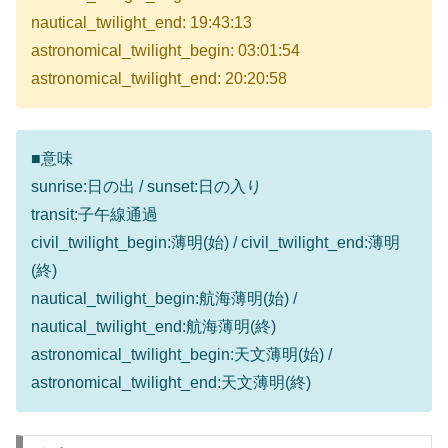
nautical_twilight_end: 19:43:13
astronomical_twilight_begin: 03:01:54
astronomical_twilight_end: 20:20:58
■意味
sunrise:日の出 / sunset:日の入り
transit:子午線通過
civil_twilight_begin:薄明(始) / civil_twilight_end:薄明
(終)
nautical_twilight_begin:航海薄明(始) /
nautical_twilight_end:航海薄明(終)
astronomical_twilight_begin:天文薄明(始) /
astronomical_twilight_end:天文薄明(終)