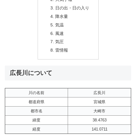
日の出・日の入り
降水量
気温
風速
気圧
雷情報
広長川について
川の名前
広長川
都道府県
宮城県
都市名
大崎市
緯度
38.4763
経度
141.0711