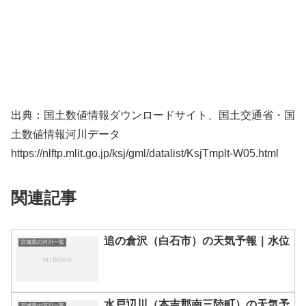
出典：国土数値情報ダウンロードサイト、国土交通省・国
土数値情報河川データ
https://nlftp.mlit.go.jp/ksj/gml/datalist/KsjTmplt-W05.html
関連記事
追の倉沢（白石市）の天気予報｜水位
宮城県の河川一覧
水戸辺川（本吉郡南三陸町）の天気予
宮城県の河川一覧