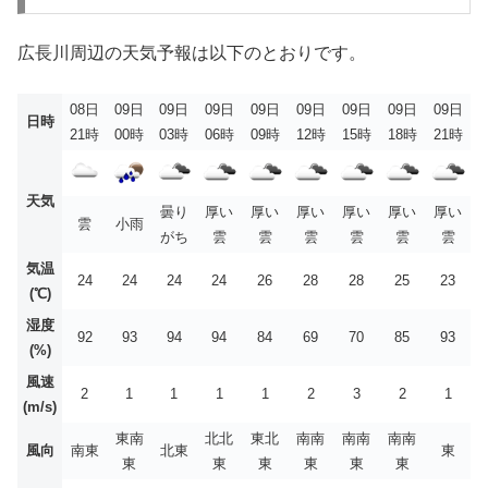
広長川周辺の天気予報は以下のとおりです。
08日
09日
09日
09日
09日
09日
09日
09日
09日
日時
21時
00時
03時
06時
09時
12時
15時
18時
21時
天気
曇り
厚い
厚い
厚い
厚い
厚い
厚い
雲
小雨
がち
雲
雲
雲
雲
雲
雲
気温
24
24
24
24
26
28
28
25
23
(℃)
湿度
92
93
94
94
84
69
70
85
93
(%)
風速
2
1
1
1
1
2
3
2
1
(m/s)
東南
北北
東北
南南
南南
南南
風向
南東
北東
東
東
東
東
東
東
東