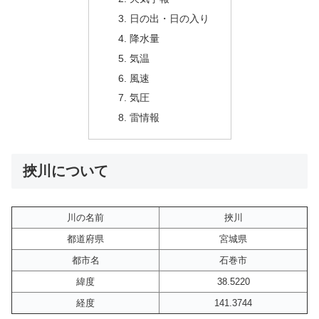
日の出・日の入り
降水量
気温
風速
気圧
雷情報
挾川について
川の名前
挾川
都道府県
宮城県
都市名
石巻市
緯度
38.5220
経度
141.3744