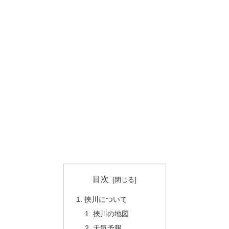
目次
挾川について
挾川の地図
天気予報