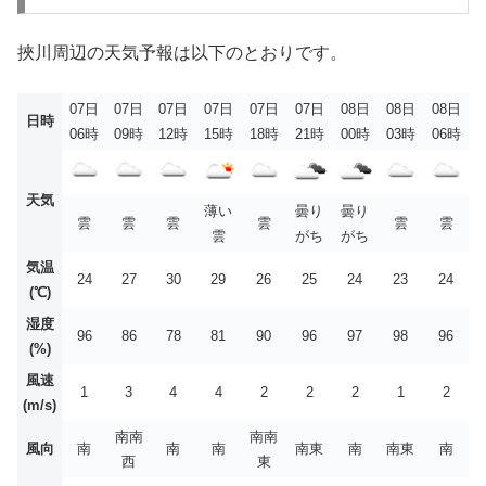
挾川周辺の天気予報は以下のとおりです。
07日
07日
07日
07日
07日
07日
08日
08日
08日
日時
06時
09時
12時
15時
18時
21時
00時
03時
06時
天気
薄い
曇り
曇り
雲
雲
雲
雲
雲
雲
雲
がち
がち
気温
24
27
30
29
26
25
24
23
24
(℃)
湿度
96
86
78
81
90
96
97
98
96
(%)
風速
1
3
4
4
2
2
2
1
2
(m/s)
南南
南南
風向
南
南
南
南東
南
南東
南
西
東