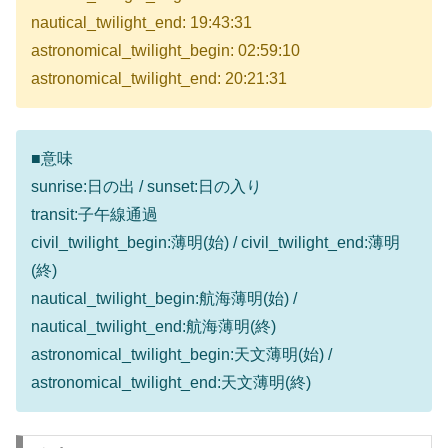
nautical_twilight_end: 19:43:31
astronomical_twilight_begin: 02:59:10
astronomical_twilight_end: 20:21:31
■意味
sunrise:日の出 / sunset:日の入り
transit:子午線通過
civil_twilight_begin:薄明(始) / civil_twilight_end:薄明
(終)
nautical_twilight_begin:航海薄明(始) /
nautical_twilight_end:航海薄明(終)
astronomical_twilight_begin:天文薄明(始) /
astronomical_twilight_end:天文薄明(終)