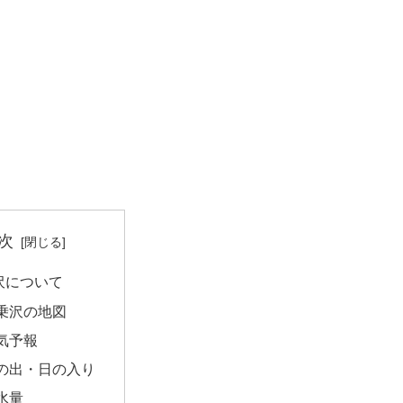
次
沢について
乗沢の地図
気予報
の出・日の入り
水量