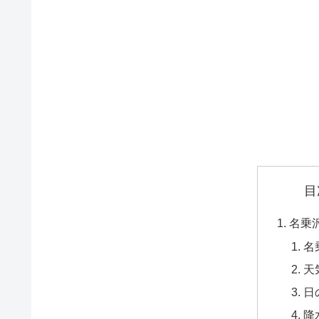
目
名乗
名
天
日
降