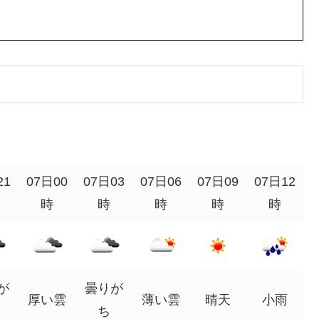
21
07日00
07日03
07日06
07日09
07日12
時
時
時
時
時
が
曇りが
厚い雲
薄い雲
晴天
小雨
ち