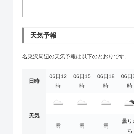
天気予報
名乗沢周辺の天気予報は以下のとおりです。
06日12
06日15
06日18
06日
日時
時
時
時
時
天気
曇り
雲
雲
雲
ち