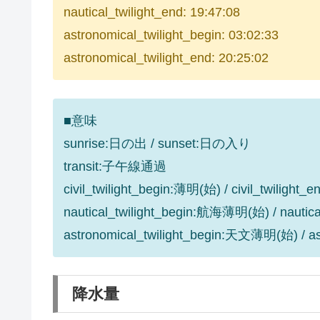
nautical_twilight_end: 19:47:08
astronomical_twilight_begin: 03:02:33
astronomical_twilight_end: 20:25:02
■意味
sunrise:日の出 / sunset:日の入り
transit:子午線通過
civil_twilight_begin:薄明(始) / civil_twilight
nautical_twilight_begin:航海薄明(始) / nauti
astronomical_twilight_begin:天文薄明(始) / 
降水量