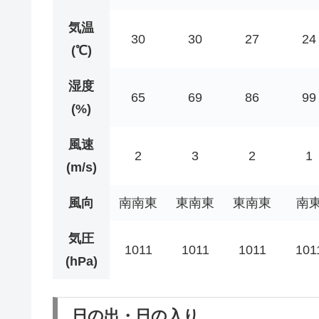
気温
30
30
27
24
(℃)
湿度
65
69
86
99
(%)
風速
2
3
2
1
(m/s)
風向
南南東
東南東
東南東
南
気圧
1011
1011
1011
101
(hPa)
日の出・日の入り