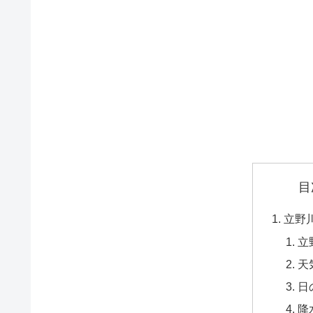
目
立野
立
天
日
降