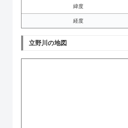
緯度
経度
立野川の地図