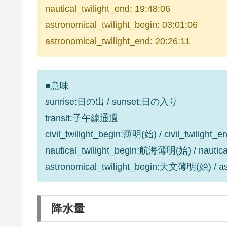
nautical_twilight_end: 19:48:06
astronomical_twilight_begin: 03:01:06
astronomical_twilight_end: 20:26:11
■意味
sunrise:日の出 / sunset:日の入り
transit:子午線通過
civil_twilight_begin:薄明(始) / civil_twilight
nautical_twilight_begin:航海薄明(始) / nauti
astronomical_twilight_begin:天文薄明(始) / 
降水量