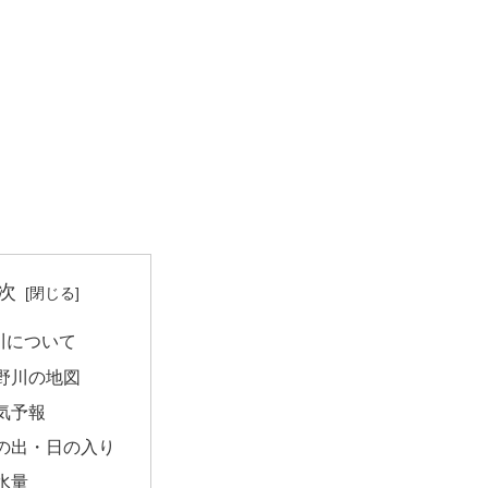
次
川について
野川の地図
気予報
の出・日の入り
水量