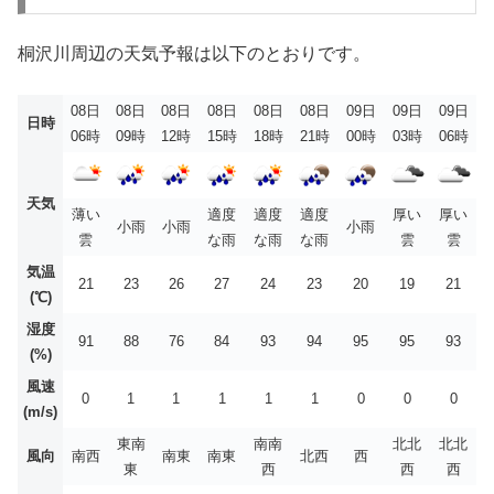
桐沢川周辺の天気予報は以下のとおりです。
08日
08日
08日
08日
08日
08日
09日
09日
09日
日時
06時
09時
12時
15時
18時
21時
00時
03時
06時
天気
薄い
適度
適度
適度
厚い
厚い
小雨
小雨
小雨
雲
な雨
な雨
な雨
雲
雲
気温
21
23
26
27
24
23
20
19
21
(℃)
湿度
91
88
76
84
93
94
95
95
93
(%)
風速
0
1
1
1
1
1
0
0
0
(m/s)
東南
南南
北北
北北
風向
南西
南東
南東
北西
西
東
西
西
西