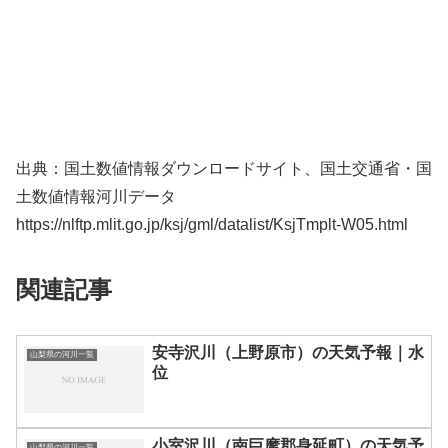
出典：国土数値情報ダウンロードサイト、国土交通省・国
土数値情報河川データ
https://nlftp.mlit.go.jp/ksj/gml/datalist/KsjTmplt-W05.html
関連記事
安寺沢川（上野原市）の天気予報｜水
山梨県の河川一覧
位
小室沢川（南巨摩郡身延町）の天気予
山梨県の河川一覧