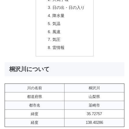
日の出・日の入り
降水量
気温
風速
気圧
雷情報
桐沢川について
川の名前
桐沢川
都道府県
山梨県
都市名
韮崎市
緯度
35.72757
経度
138.40286