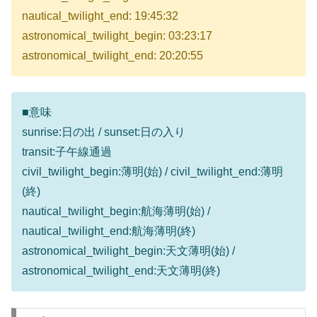
nautical_twilight_end: 19:45:32
astronomical_twilight_begin: 03:23:17
astronomical_twilight_end: 20:20:55
■意味
sunrise:日の出 / sunset:日の入り
transit:子午線通過
civil_twilight_begin:薄明(始) / civil_twilight_end:薄明
(終)
nautical_twilight_begin:航海薄明(始) /
nautical_twilight_end:航海薄明(終)
astronomical_twilight_begin:天文薄明(始) /
astronomical_twilight_end:天文薄明(終)