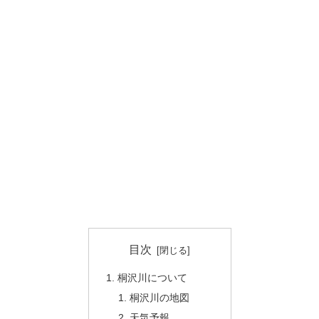
目次
桐沢川について
桐沢川の地図
天気予報