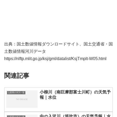
出典：国土数値情報ダウンロードサイト、国土交通省・国
土数値情報河川データ
https://nlftp.mlit.go.jp/ksj/gml/datalist/KsjTmplt-W05.html
関連記事
小柳川（南巨摩郡富士川町）の天気予
山梨県の河川一覧
報｜水位
中の入沢川（笛吹市）の天気予報｜水
山梨県の河川一覧