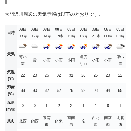
大門沢川周辺の天気予報は以下のとおりです。
08日
08日
08日
08日
08日
08日
08日
09日
09日
日時
03時
06時
09時
12時
15時
18時
21時
00時
03時
天気
薄い
適度
厚い
雲
小雨
小雨
小雨
小雨
小雨
雲
な雨
雲
気温
22
23
26
32
31
26
25
23
22
(℃)
湿度
88
90
82
62
79
92
93
94
95
(%)
風速
0
0
1
2
2
1
1
0
1
(m/s)
東南
南南
西北
南南
北北
風向
北西
南西
南東
南
東
東
西
西
西