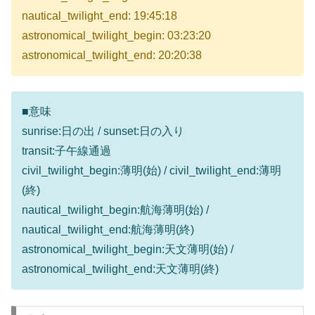
nautical_twilight_end: 19:45:18
astronomical_twilight_begin: 03:23:20
astronomical_twilight_end: 20:20:38
■意味
sunrise:日の出 / sunset:日の入り
transit:子午線通過
civil_twilight_begin:薄明(始) / civil_twilight_end:薄明
(終)
nautical_twilight_begin:航海薄明(始) /
nautical_twilight_end:航海薄明(終)
astronomical_twilight_begin:天文薄明(始) /
astronomical_twilight_end:天文薄明(終)