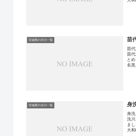
苗
宮城県の河川一覧
苗代
苗代
とめ
名黒川
身
宮城県の河川一覧
身洗
洗川
まし
大和町