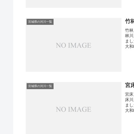
竹
宮城県の河川一覧
竹林
林川
まし
大和町
宮
宮城県の河川一覧
宮床
床川
まし
大和町