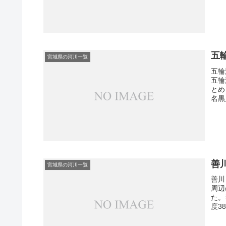
五
宮城県の河川一覧
五輪
五輪
とめ
名黒川
善
宮城県の河川一覧
善川
周辺
た。
度38