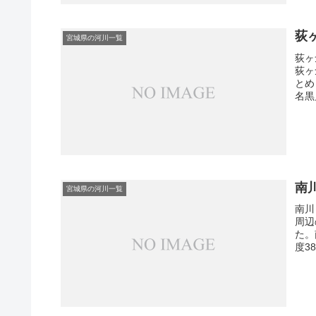
荻
宮城県の河川一覧
荻ヶ
荻ヶ
とめ
名黒川
南
宮城県の河川一覧
南川
周辺
た。
度38