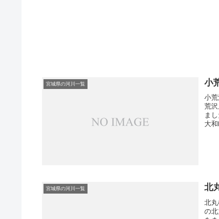
小
宮城県の河川一覧
小荒
荒沢
まし
大和町
北
宮城県の河川一覧
北丸
の北