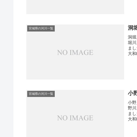
洞
宮城県の河川一覧
洞堀
堀川
まし
大和町
小
宮城県の河川一覧
小野
野川
まし
大和町