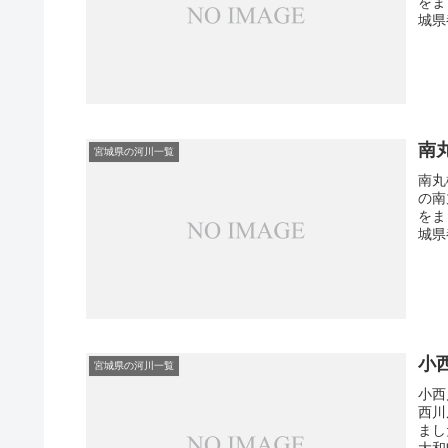
をま
城県
南
宮城県の河川一覧
南丸
の南
をま
城県
小
宮城県の河川一覧
小西
西川
まし
大和町