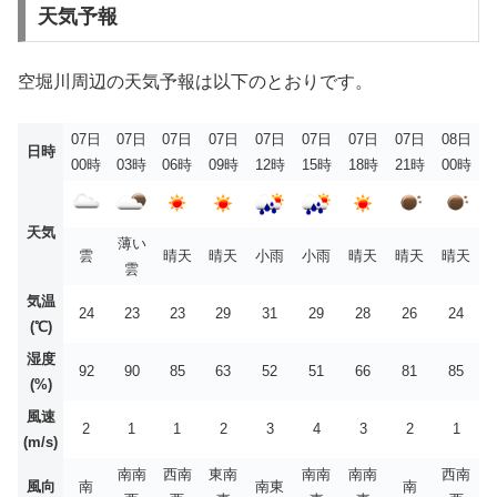
天気予報
空堀川周辺の天気予報は以下のとおりです。
07日
07日
07日
07日
07日
07日
07日
07日
08日
日時
00時
03時
06時
09時
12時
15時
18時
21時
00時
天気
薄い
雲
晴天
晴天
小雨
小雨
晴天
晴天
晴天
雲
気温
24
23
23
29
31
29
28
26
24
(℃)
湿度
92
90
85
63
52
51
66
81
85
(%)
風速
2
1
1
2
3
4
3
2
1
(m/s)
南南
西南
東南
南南
南南
西南
風向
南
南東
南