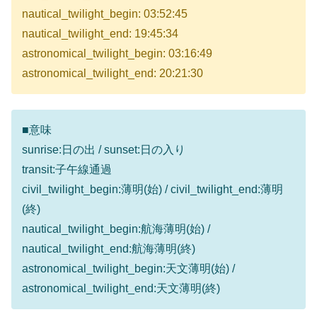
nautical_twilight_begin: 03:52:45
nautical_twilight_end: 19:45:34
astronomical_twilight_begin: 03:16:49
astronomical_twilight_end: 20:21:30
■意味
sunrise:日の出 / sunset:日の入り
transit:子午線通過
civil_twilight_begin:薄明(始) / civil_twilight_end:薄明
(終)
nautical_twilight_begin:航海薄明(始) /
nautical_twilight_end:航海薄明(終)
astronomical_twilight_begin:天文薄明(始) /
astronomical_twilight_end:天文薄明(終)