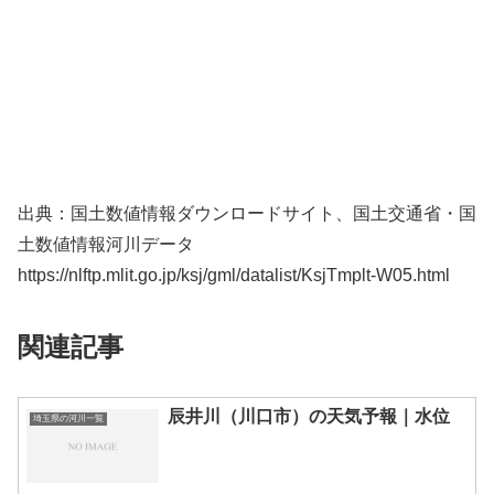
出典：国土数値情報ダウンロードサイト、国土交通省・国
土数値情報河川データ
https://nlftp.mlit.go.jp/ksj/gml/datalist/KsjTmplt-W05.html
関連記事
辰井川（川口市）の天気予報｜水位
埼玉県の河川一覧