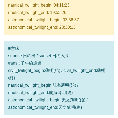
nautical_twilight_begin: 04:11:23
nautical_twilight_end: 19:55:26
astronomical_twilight_begin: 03:36:37
astronomical_twilight_end: 20:30:13
■意味
sunrise:日の出 / sunset:日の入り
transit:子午線通過
civil_twilight_begin:薄明(始) / civil_twilight_end:薄明
(終)
nautical_twilight_begin:航海薄明(始) /
nautical_twilight_end:航海薄明(終)
astronomical_twilight_begin:天文薄明(始) /
astronomical_twilight_end:天文薄明(終)