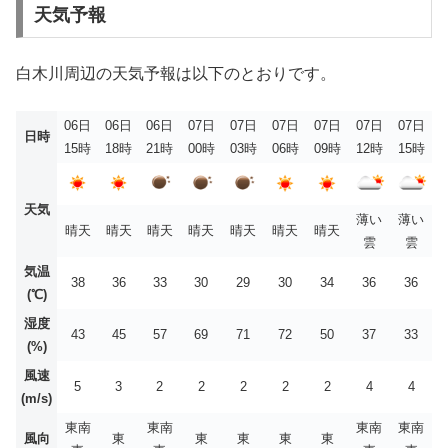
天気予報
白木川周辺の天気予報は以下のとおりです。
06日
06日
06日
07日
07日
07日
07日
07日
07日
日時
15時
18時
21時
00時
03時
06時
09時
12時
15時
天気
薄い
薄い
晴天
晴天
晴天
晴天
晴天
晴天
晴天
雲
雲
気温
38
36
33
30
29
30
34
36
36
(℃)
湿度
43
45
57
69
71
72
50
37
33
(%)
風速
5
3
2
2
2
2
2
4
4
(m/s)
東南
東南
東南
東南
風向
東
東
東
東
東