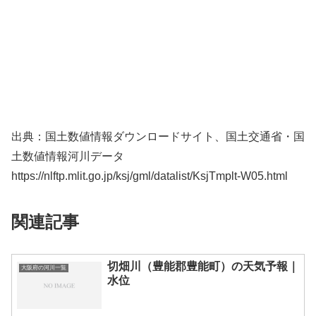
出典：国土数値情報ダウンロードサイト、国土交通省・国
土数値情報河川データ
https://nlftp.mlit.go.jp/ksj/gml/datalist/KsjTmplt-W05.html
関連記事
切畑川（豊能郡豊能町）の天気予報｜
大阪府の河川一覧
水位