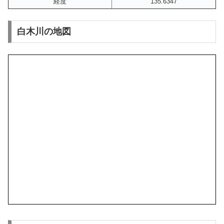
経度
135.6347
白木川の地図