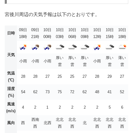
宮後川周辺の天気予報は以下のとおりです。
09日
09日
10日
10日
10日
10日
10日
10日
10日
日時
18時
21時
00時
03時
06時
09時
12時
15時
18時
天気
厚い
厚い
厚い
厚い
薄い
小雨
小雨
小雨
小雨
雲
雲
雲
雲
雲
気温
28
28
27
25
25
27
28
29
27
(℃)
湿度
54
62
73
75
72
62
48
41
52
(%)
風速
4
2
1
2
2
2
2
5
6
(m/s)
西南
北北
北北
北北
北北
北北
風向
西
北西
北
西
西
西
西
西
西