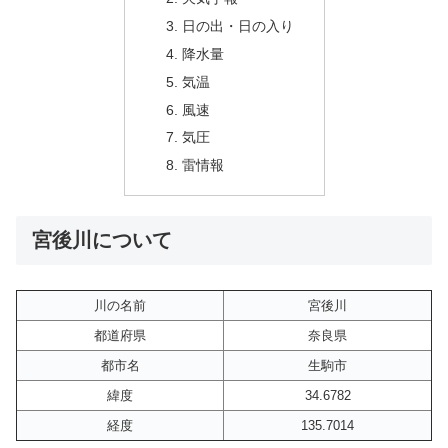
日の出・日の入り
降水量
気温
風速
気圧
雷情報
宮後川について
川の名前
宮後川
都道府県
奈良県
都市名
生駒市
緯度
34.6782
経度
135.7014