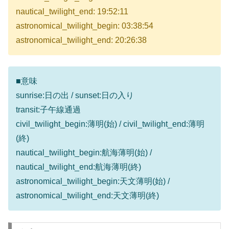
nautical_twilight_end: 19:52:11
astronomical_twilight_begin: 03:38:54
astronomical_twilight_end: 20:26:38
■意味
sunrise:日の出 / sunset:日の入り
transit:子午線通過
civil_twilight_begin:薄明(始) / civil_twilight_end:薄明
(終)
nautical_twilight_begin:航海薄明(始) /
nautical_twilight_end:航海薄明(終)
astronomical_twilight_begin:天文薄明(始) /
astronomical_twilight_end:天文薄明(終)