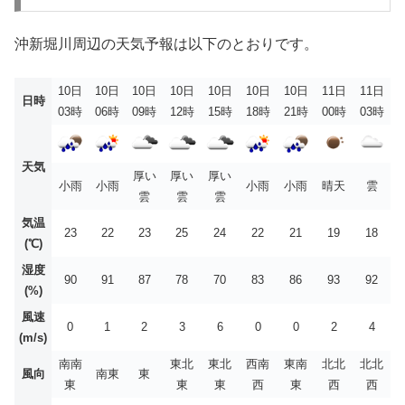
沖新堀川周辺の天気予報は以下のとおりです。
10日
10日
10日
10日
10日
10日
10日
11日
11日
日時
03時
06時
09時
12時
15時
18時
21時
00時
03時
天気
厚い
厚い
厚い
小雨
小雨
小雨
小雨
晴天
雲
雲
雲
雲
気温
23
22
23
25
24
22
21
19
18
(℃)
湿度
90
91
87
78
70
83
86
93
92
(%)
風速
0
1
2
3
6
0
0
2
4
(m/s)
南南
東北
東北
西南
東南
北北
北北
風向
南東
東
東
東
東
西
東
西
西