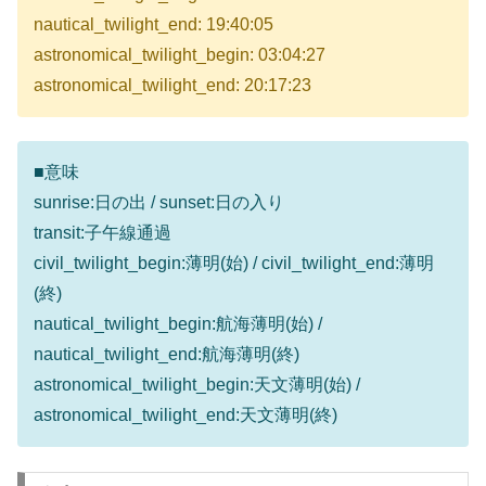
nautical_twilight_end: 19:40:05
astronomical_twilight_begin: 03:04:27
astronomical_twilight_end: 20:17:23
■意味
sunrise:日の出 / sunset:日の入り
transit:子午線通過
civil_twilight_begin:薄明(始) / civil_twilight_end:薄明
(終)
nautical_twilight_begin:航海薄明(始) /
nautical_twilight_end:航海薄明(終)
astronomical_twilight_begin:天文薄明(始) /
astronomical_twilight_end:天文薄明(終)