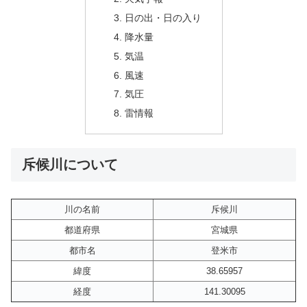
日の出・日の入り
降水量
気温
風速
気圧
雷情報
斥候川について
川の名前
斥候川
都道府県
宮城県
都市名
登米市
緯度
38.65957
経度
141.30095