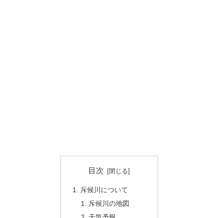
目次
斥候川について
斥候川の地図
天気予報