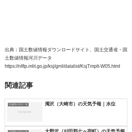
出典：国土数値情報ダウンロードサイト、国土交通省・国
土数値情報河川データ
https://nlftp.mlit.go.jp/ksj/gml/datalist/KsjTmplt-W05.html
関連記事
濁沢（大崎市）の天気予報｜水位
宮城県の河川一覧
大野沢（刈田郡七ヶ宿町）の天気予報
宮城県の河川一覧