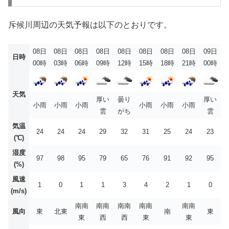
斥候川周辺の天気予報は以下のとおりです。
08日
08日
08日
08日
08日
08日
08日
08日
09日
日時
00時
03時
06時
09時
12時
15時
18時
21時
00時
天気
厚い
曇り
厚い
小雨
小雨
小雨
小雨
小雨
小雨
雲
がち
雲
気温
24
24
24
29
32
31
25
24
23
(℃)
湿度
97
98
95
79
65
76
91
92
95
(%)
風速
1
0
1
1
3
4
2
1
0
(m/s)
南南
南南
南南
南南
南南
風向
東
北東
南
東
東
西
西
東
東