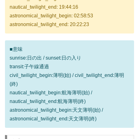
nautical_twilight_end: 19:44:16
astronomical_twilight_begin: 02:58:53
astronomical_twilight_end: 20:22:23
■意味
sunrise:日の出 / sunset:日の入り
transit:子午線通過
civil_twilight_begin:薄明(始) / civil_twilight_end:薄明
(終)
nautical_twilight_begin:航海薄明(始) /
nautical_twilight_end:航海薄明(終)
astronomical_twilight_begin:天文薄明(始) /
astronomical_twilight_end:天文薄明(終)