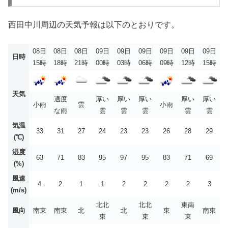
西田中川周辺の天気予報は以下のとおりです。
08日
08日
08日
09日
09日
09日
09日
09日
09日
日時
15時
18時
21時
00時
03時
06時
09時
12時
15時
天気
適度
厚い
厚い
厚い
厚い
厚い
小雨
雲
小雨
な雨
雲
雲
雲
雲
雲
気温
33
31
27
24
23
23
26
28
29
(℃)
湿度
63
71
83
95
97
95
83
71
69
(%)
風速
4
2
1
1
2
2
2
2
3
(m/s)
北北
北北
東南
風向
南東
南東
北
北
東
南東
東
東
東