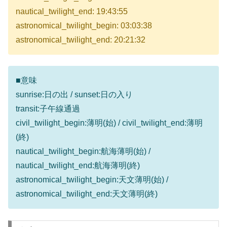
nautical_twilight_end: 19:43:55
astronomical_twilight_begin: 03:03:38
astronomical_twilight_end: 20:21:32
■意味
sunrise:日の出 / sunset:日の入り
transit:子午線通過
civil_twilight_begin:薄明(始) / civil_twilight_end:薄明
(終)
nautical_twilight_begin:航海薄明(始) /
nautical_twilight_end:航海薄明(終)
astronomical_twilight_begin:天文薄明(始) /
astronomical_twilight_end:天文薄明(終)