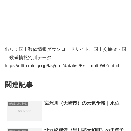
出典：国土数値情報ダウンロードサイト、国土交通省・国
土数値情報河川データ
https://nlftp.mlit.go.jp/ksj/gml/datalist/KsjTmplt-W05.html
関連記事
宮沢川（大崎市）の天気予報｜水位
宮城県の河川一覧
北丸松保沢（黒川郡大和町）の天気予
宮城県の河川一覧