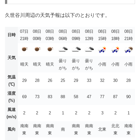
久世谷川周辺の天気予報は以下のとおりです。
07日
08日
08日
08日
08日
08日
08日
08日
08日
日時
21時
00時
03時
06時
09時
12時
15時
18時
21時
天気
曇り
曇り
曇り
晴天
晴天
晴天
小雨
小雨
小雨
がち
がち
がち
気温
29
28
26
25
29
33
32
30
28
(℃)
湿度
69
73
83
88
58
47
77
87
90
(%)
風速
2
2
2
1
2
2
3
2
1
(m/s)
南南
南南
南南
南南
南南
北北
南南
風向
南
北東
東
東
東
東
東
東
東