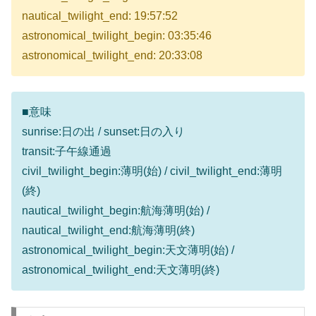
nautical_twilight_end: 19:57:52
astronomical_twilight_begin: 03:35:46
astronomical_twilight_end: 20:33:08
■意味
sunrise:日の出 / sunset:日の入り
transit:子午線通過
civil_twilight_begin:薄明(始) / civil_twilight_end:薄明
(終)
nautical_twilight_begin:航海薄明(始) /
nautical_twilight_end:航海薄明(終)
astronomical_twilight_begin:天文薄明(始) /
astronomical_twilight_end:天文薄明(終)