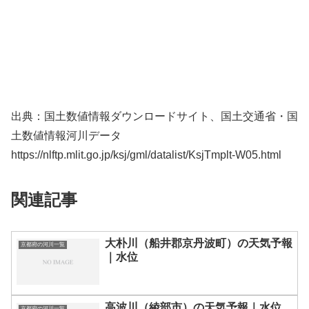
出典：国土数値情報ダウンロードサイト、国土交通省・国
土数値情報河川データ
https://nlftp.mlit.go.jp/ksj/gml/datalist/KsjTmplt-W05.html
関連記事
大朴川（船井郡京丹波町）の天気予報
京都府の河川一覧
｜水位
高波川（綾部市）の天気予報｜水位
京都府の河川一覧