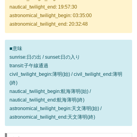
nautical_twilight_end: 19:57:30
astronomical_twilight_begin: 03:35:00
astronomical_twilight_end: 20:32:48
■意味
sunrise:日の出 / sunset:日の入り
transit:子午線通過
civil_twilight_begin:薄明(始) / civil_twilight_end:薄明
(終)
nautical_twilight_begin:航海薄明(始) /
nautical_twilight_end:航海薄明(終)
astronomical_twilight_begin:天文薄明(始) /
astronomical_twilight_end:天文薄明(終)