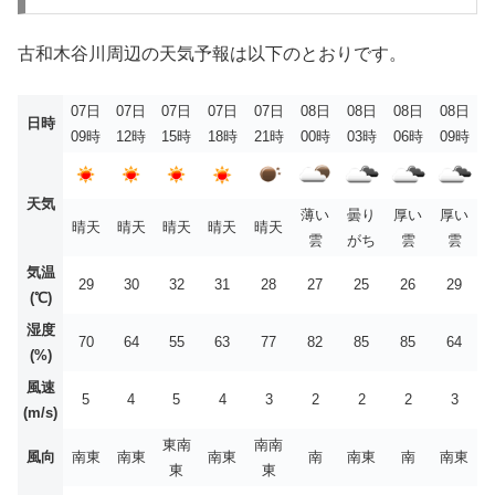
古和木谷川周辺の天気予報は以下のとおりです。
07日
07日
07日
07日
07日
08日
08日
08日
08日
日時
09時
12時
15時
18時
21時
00時
03時
06時
09時
天気
薄い
曇り
厚い
厚い
晴天
晴天
晴天
晴天
晴天
雲
がち
雲
雲
気温
29
30
32
31
28
27
25
26
29
(℃)
湿度
70
64
55
63
77
82
85
85
64
(%)
風速
5
4
5
4
3
2
2
2
3
(m/s)
東南
南南
風向
南東
南東
南東
南
南東
南
南東
東
東