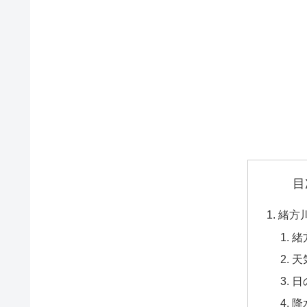
目
緒方
緒
天
日
降