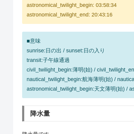
astronomical_twilight_begin: 03:58:34
astronomical_twilight_end: 20:43:16
■意味
sunrise:日の出 / sunset:日の入り
transit:子午線通過
civil_twilight_begin:薄明(始) / civil_twilight
nautical_twilight_begin:航海薄明(始) / nauti
astronomical_twilight_begin:天文薄明(始) / 
降水量