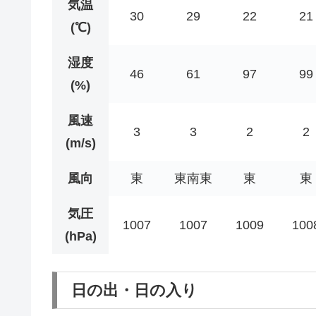
気温
30
29
22
21
(℃)
湿度
46
61
97
99
(%)
風速
3
3
2
2
(m/s)
風向
東
東南東
東
東
気圧
1007
1007
1009
100
(hPa)
日の出・日の入り