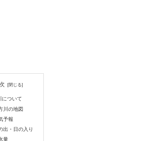
次
川について
方川の地図
気予報
の出・日の入り
水量