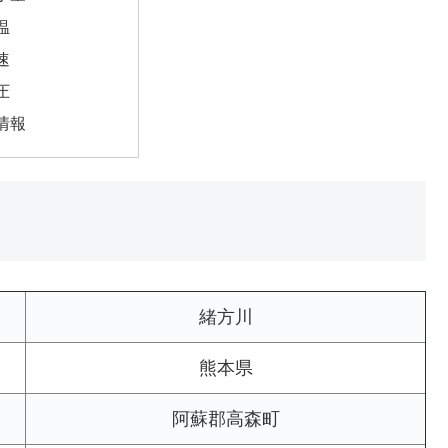
温
速
圧
情報
緒方川
熊本県
阿蘇郡高森町