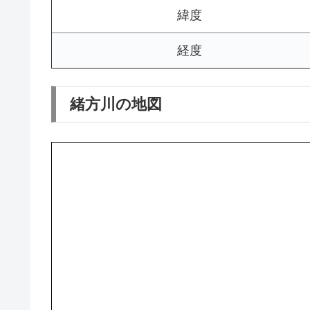
緯度
経度
緒方川の地図