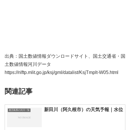
出典：国土数値情報ダウンロードサイト、国土交通省・国
土数値情報河川データ
https://nlftp.mlit.go.jp/ksj/gml/datalist/KsjTmplt-W05.html
関連記事
新田川（阿久根市）の天気予報｜水位
鹿児島県の河川一覧