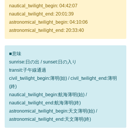
nautical_twilight_begin: 04:42:07
nautical_twilight_end: 20:01:39
astronomical_twilight_begin: 04:10:06
astronomical_twilight_end: 20:33:40
■意味
sunrise:日の出 / sunset:日の入り
transit:子午線通過
civil_twilight_begin:薄明(始) / civil_twilight_end:薄明
(終)
nautical_twilight_begin:航海薄明(始) /
nautical_twilight_end:航海薄明(終)
astronomical_twilight_begin:天文薄明(始) /
astronomical_twilight_end:天文薄明(終)