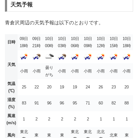
天気予報
青倉沢周辺の天気予報は以下のとおりです。
09日
09日
10日
10日
10日
10日
10日
10日
10日
日時
18時
21時
00時
03時
06時
09時
12時
15時
18時
天気
曇り
小雨
小雨
小雨
小雨
小雨
小雨
小雨
小雨
がち
気温
25
22
20
19
19
24
26
23
20
(℃)
湿度
83
91
96
96
95
71
60
82
88
(%)
風速
1
2
2
2
2
2
1
1
1
(m/s)
東北
東北
東北
北北
風向
東
東
東
北東
東