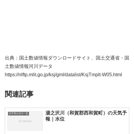
出典：国土数値情報ダウンロードサイト、国土交通省・国
土数値情報河川データ
https://nlftp.mlit.go.jp/ksj/gml/datalist/KsjTmplt-W05.html
関連記事
湯之沢川（和賀郡西和賀町）の天気予
岩手県の河川一覧
報｜水位