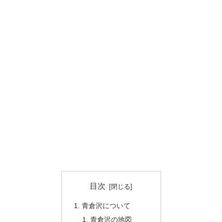
目次
青倉沢について
青倉沢の地図