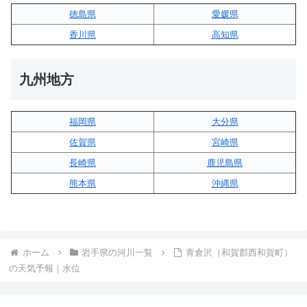
徳島県
愛媛県
香川県
高知県
九州地方
福岡県
大分県
佐賀県
宮崎県
長崎県
鹿児島県
熊本県
沖縄県
ホーム
岩手県の河川一覧
青倉沢（和賀郡西和賀町）
の天気予報｜水位