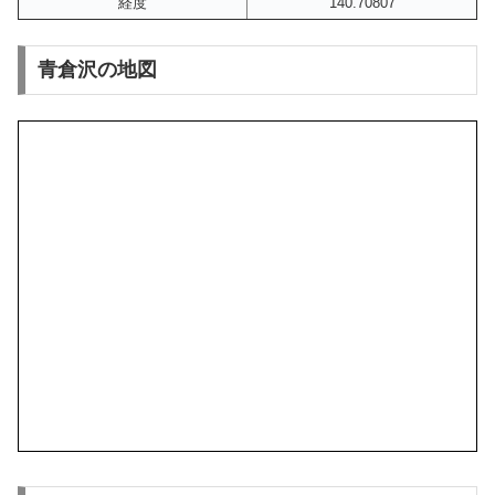
経度
140.70807
青倉沢の地図