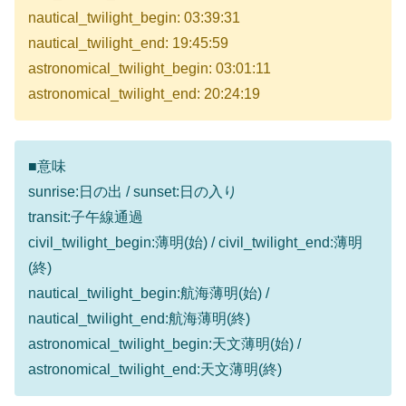
nautical_twilight_begin: 03:39:31
nautical_twilight_end: 19:45:59
astronomical_twilight_begin: 03:01:11
astronomical_twilight_end: 20:24:19
■意味
sunrise:日の出 / sunset:日の入り
transit:子午線通過
civil_twilight_begin:薄明(始) / civil_twilight_end:薄明
(終)
nautical_twilight_begin:航海薄明(始) /
nautical_twilight_end:航海薄明(終)
astronomical_twilight_begin:天文薄明(始) /
astronomical_twilight_end:天文薄明(終)