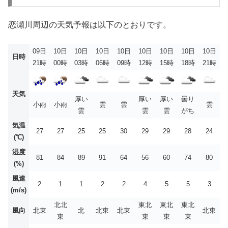
恋瀬川周辺の天気予報は以下のとおりです。
09日
10日
10日
10日
10日
10日
10日
10日
10日
日時
21時
00時
03時
06時
09時
12時
15時
18時
21時
天気
厚い
厚い
厚い
曇り
小雨
小雨
雲
雲
雲
雲
雲
雲
がち
気温
27
27
25
25
30
29
29
28
24
(℃)
湿度
81
84
89
91
64
56
60
74
80
(%)
風速
2
1
1
2
2
4
5
5
3
(m/s)
北北
東北
東北
東北
風向
北東
北
北東
北東
北東
東
東
東
東