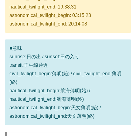
nautical_twilight_end: 19:38:31
astronomical_twilight_begin: 03:15:23
astronomical_twilight_end: 20:14:08
■意味
sunrise:日の出 / sunset:日の入り
transit:子午線通過
civil_twilight_begin:薄明(始) / civil_twilight_end:薄明
(終)
nautical_twilight_begin:航海薄明(始) /
nautical_twilight_end:航海薄明(終)
astronomical_twilight_begin:天文薄明(始) /
astronomical_twilight_end:天文薄明(終)