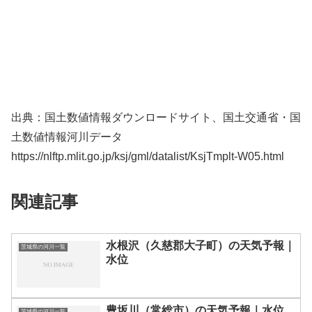
出典：国土数値情報ダウンロードサイト、国土交通省・国
土数値情報河川データ
https://nlftp.mlit.go.jp/ksj/gml/datalist/KsjTmplt-W05.html
関連記事
水根沢（久慈郡大子町）の天気予報｜
茨城県の河川一覧
水位
豊坂川（常総市）の天気予報｜水位
茨城県の河川一覧