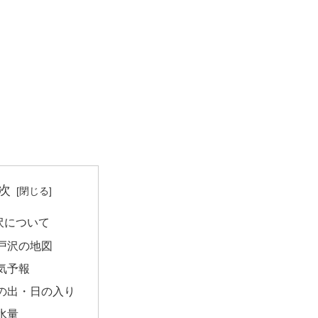
次
沢について
戸沢の地図
気予報
の出・日の入り
水量