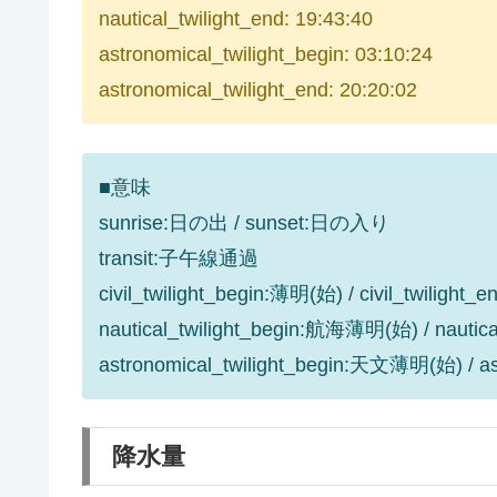
nautical_twilight_end: 19:43:40
astronomical_twilight_begin: 03:10:24
astronomical_twilight_end: 20:20:02
■意味
sunrise:日の出 / sunset:日の入り
transit:子午線通過
civil_twilight_begin:薄明(始) / civil_twilight
nautical_twilight_begin:航海薄明(始) / nauti
astronomical_twilight_begin:天文薄明(始) / 
降水量