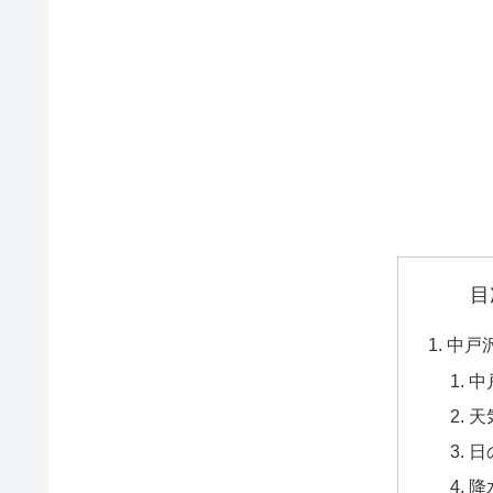
目
中戸
中
天
日
降