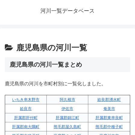
河川一覧データベース
鹿児島県の河川一覧
鹿児島県の河川一覧まとめ
鹿児島県の河川を市町村別に一覧化しました。
いちき串木野市
阿久根市
姶良郡湧水町
姶良市
伊佐市
奄美市
肝属郡肝付町
肝属郡錦江町
肝属郡東串良町
肝属郡南大隅町
熊毛郡屋久島町
熊毛郡中種子町