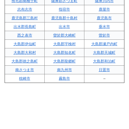
熊毛郡南種子町
薩摩郡さつま町
薩摩川内市
志布志市
指宿市
鹿屋市
鹿児島郡三島村
鹿児島郡十島村
鹿児島市
出水郡長島町
出水市
垂水市
西之表市
曽於郡大崎町
曽於市
大島郡伊仙町
大島郡宇検村
大島郡瀬戸内町
大島郡大和村
大島郡知名町
大島郡天城町
大島郡徳之島町
大島郡龍郷町
大島郡和泊町
南さつま市
南九州市
日置市
枕崎市
霧島市
–