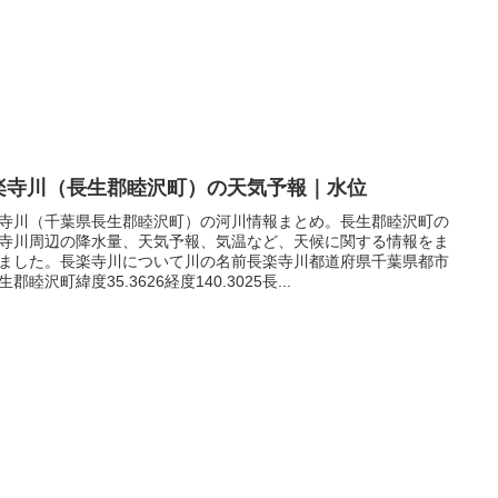
楽寺川（長生郡睦沢町）の天気予報｜水位
寺川（千葉県長生郡睦沢町）の河川情報まとめ。長生郡睦沢町の
寺川周辺の降水量、天気予報、気温など、天候に関する情報をま
ました。長楽寺川について川の名前長楽寺川都道府県千葉県都市
郡睦沢町緯度35.3626経度140.3025長...