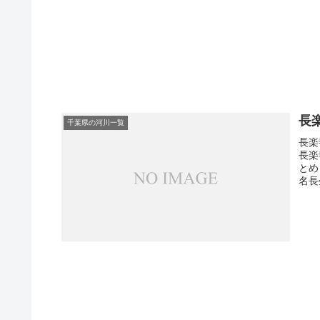
長
千葉県の河川一覧
長楽
長楽
とめ
名長生