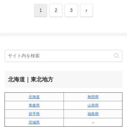
次
1
2
3
へ
北海道｜東北地方
北海道
秋田県
青森県
山形県
岩手県
福島県
宮城県
–