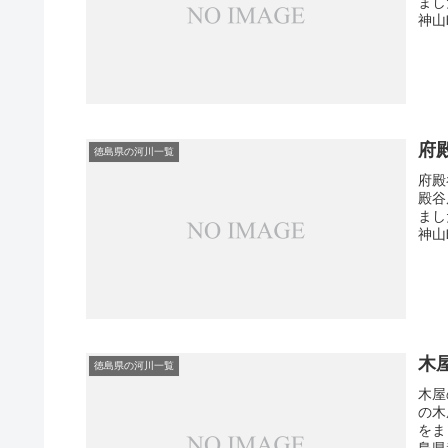
まし
神山町
府
徳島県の河川一覧
府殿
殿谷
まし
神山町
木
徳島県の河川一覧
木屋
の木
をま
島県