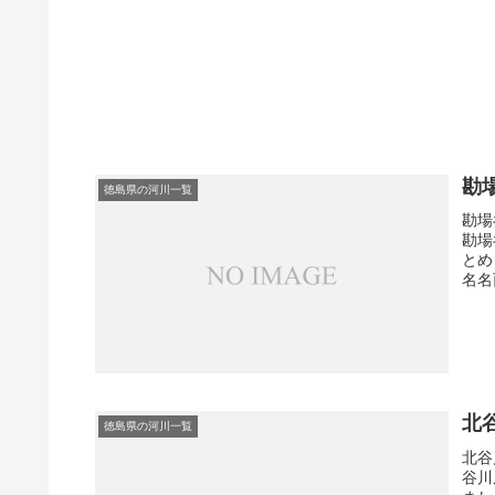
勘
徳島県の河川一覧
勘場
勘場
とめ
名名西
北
徳島県の河川一覧
北谷
谷川