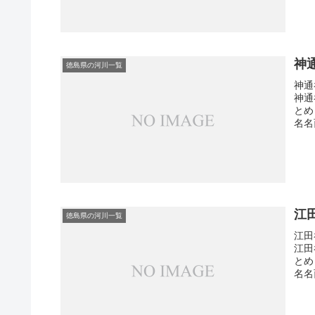
神
徳島県の河川一覧
神通
神通
とめ
名名西
江
徳島県の河川一覧
江田
江田
とめ
名名西