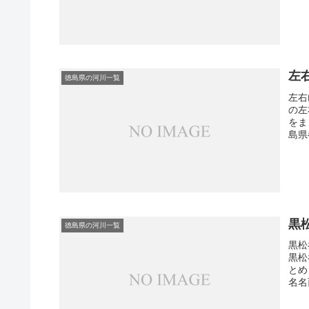
左
徳島県の河川一覧
左右
の左
をま
島県
黒
徳島県の河川一覧
黒松
黒松
とめ
名名西