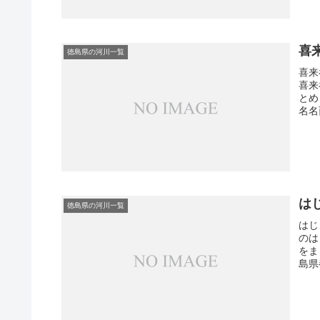
喜
徳島県の河川一覧
喜来
喜来
とめ
名名西
は
徳島県の河川一覧
はじ
のは
をま
島県