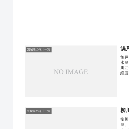
鵠
茨城県の河川一覧
鵠戸
水量
川に
経度
柳
茨城県の河川一覧
柳川
量、