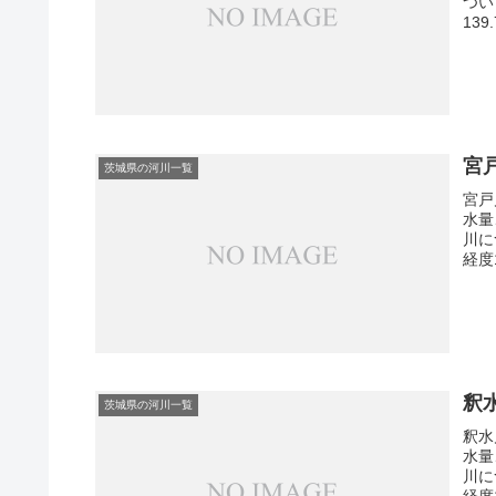
つい
13
宮
茨城県の河川一覧
宮戸
水量
川に
経度
釈
茨城県の河川一覧
釈水
水量
川に
経度