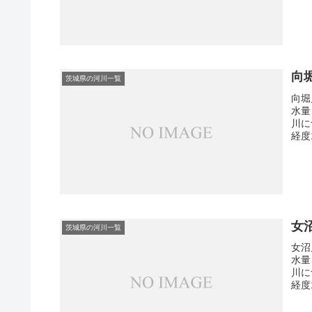
向
茨城県の河川一覧
向堀
水量
川に
経度
女
茨城県の河川一覧
女沼
水量
川に
経度