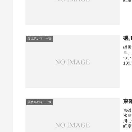
磯
茨城県の河川一覧
磯川
量、
つい
13
東
茨城県の河川一覧
東磯
水量
川に
経度