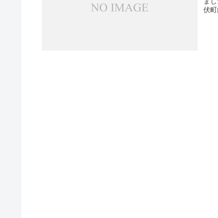
まし
伏町緯