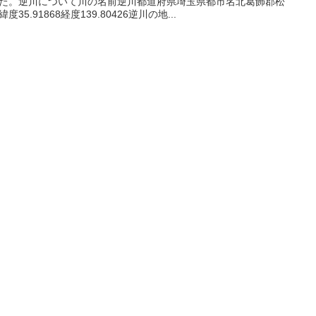
た。逆川について川の名前逆川都道府県埼玉県都市名北葛飾郡松
度35.91868経度139.80426逆川の地...