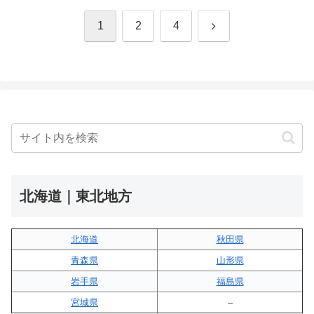
次
1
2
4
へ
北海道｜東北地方
北海道
秋田県
青森県
山形県
岩手県
福島県
宮城県
–