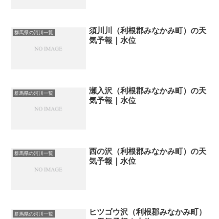
須川川（利根郡みなかみ町）の天
群馬県の河川一覧
気予報｜水位
瀬入沢（利根郡みなかみ町）の天
群馬県の河川一覧
気予報｜水位
西の沢（利根郡みなかみ町）の天
群馬県の河川一覧
気予報｜水位
ヒツゴウ沢（利根郡みなかみ町）
群馬県の河川一覧