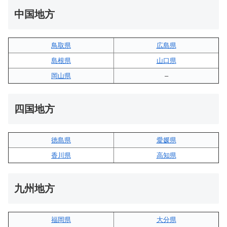
中国地方
鳥取県
広島県
島根県
山口県
岡山県
–
四国地方
徳島県
愛媛県
香川県
高知県
九州地方
福岡県
大分県