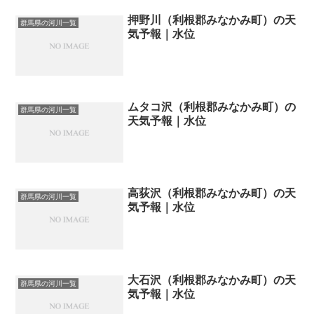
押野川（利根郡みなかみ町）の天
群馬県の河川一覧
気予報｜水位
ムタコ沢（利根郡みなかみ町）の
群馬県の河川一覧
天気予報｜水位
高荻沢（利根郡みなかみ町）の天
群馬県の河川一覧
気予報｜水位
大石沢（利根郡みなかみ町）の天
群馬県の河川一覧
気予報｜水位