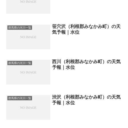
笹穴沢（利根郡みなかみ町）の天
群馬県の河川一覧
気予報｜水位
西川（利根郡みなかみ町）の天気
群馬県の河川一覧
予報｜水位
渋沢（利根郡みなかみ町）の天気
群馬県の河川一覧
予報｜水位