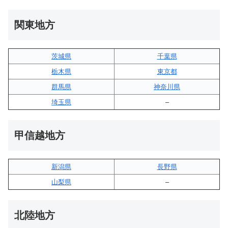
関東地方
茨城県
千葉県
栃木県
東京都
群馬県
神奈川県
埼玉県
–
甲信越地方
新潟県
長野県
山梨県
–
北陸地方